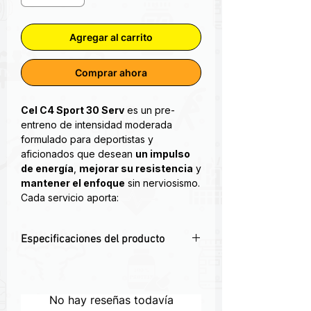
Agregar al carrito
Comprar ahora
Cel C4 Sport 30 Serv
es un pre-
entreno de intensidad moderada
formulado para deportistas y
aficionados que desean
un impulso
de energía
,
mejorar su resistencia
y
mantener el enfoque
sin nerviosismo.
Cada servicio aporta:
150 mg de cafeína
para energía
suave y sostenida
Especificaciones del producto
3 g de creatina
para fuerza y
potencia
⚡
150 mg de cafeína
para energía
1.6 g de beta-alanina
para retrasar
suave y sin nerviosismo
la fatiga
💪
3 g de creatina
para potenciar
No hay reseñas todavía
1 g de taurina
para equilibrio y