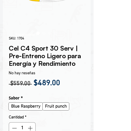
Encabezado 1
SKU: 1704
Cel C4 Sport 30 Serv |
Pre-Entreno Ligero para
Energía y Rendimiento
No hay reseñas
Precio
Precio de oferta
$489.00
 $559.00 
Sabor
*
Blue Raspberry
Fruit punch
Cantidad
*