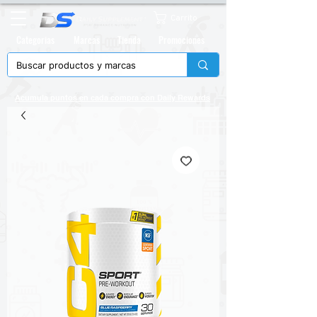
Carrito
Categorias
Marcas
Tienda
Promociones
Acumula puntos en cada compra con
Daily Rewards