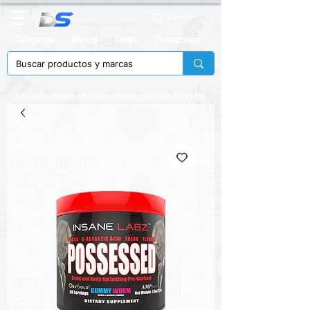
Carrito
Categorias
Marcas
Tienda
Promociones
Acumula puntos en cada compra con
Daily Rewards