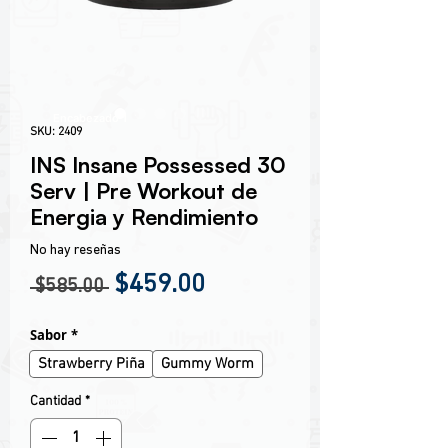
Encabezado 1
SKU: 2409
INS Insane Possessed 30
Serv | Pre Workout de
Energia y Rendimiento
No hay reseñas
Precio
Precio de oferta
$459.00
 $585.00 
Sabor
*
Strawberry Piña
Gummy Worm
Cantidad
*