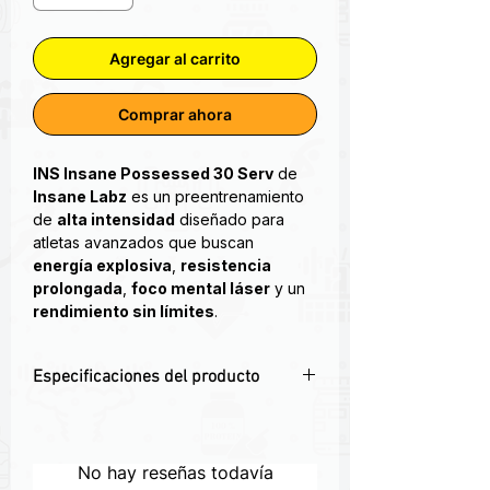
Agregar al carrito
Comprar ahora
INS Insane Possessed 30 Serv
de
Insane Labz
es un preentrenamiento
de
alta intensidad
diseñado para
atletas avanzados que buscan
energía explosiva
,
resistencia
prolongada
,
foco mental láser
y un
rendimiento sin límites
.
¿Estás buscando un pre-entrenamiento
Especificaciones del producto
que priorice el enfoque tanto como la
energía y las bombas? Insane Labz
⚡ Energía explosiva y rendimiento
Possessed pre-entrenamiento es solo
prolongado
el pre-entrenamiento que necesitas,
🧠 Concentración total con potentes
No hay reseñas todavía
en ese caso!