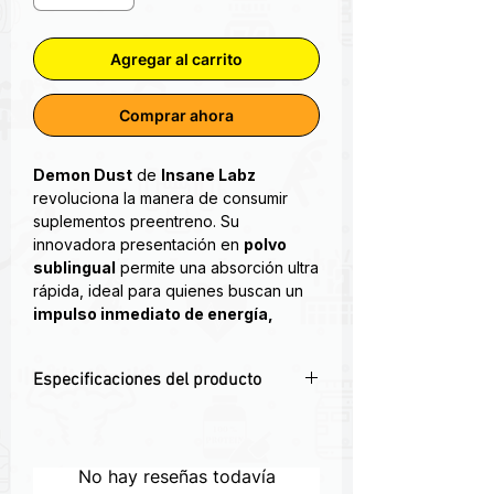
Agregar al carrito
Comprar ahora
Demon Dust
de
Insane Labz
revoluciona la manera de consumir
suplementos preentreno. Su
innovadora presentación en
polvo
sublingual
permite una absorción ultra
rápida, ideal para quienes buscan un
impulso inmediato de energía,
concentración y enfoque mental
, sin
necesidad de mezclar con agua ni
Especificaciones del producto
esperar minutos para que actúe.
💥 Energía instantánea en polvo
Demon Dust es un polvo seco
sublingual (no requiere agua)
promotor de energía, significando que
🧠 Aumenta el enfoque, la claridad
No hay reseñas todavía
no necesitas agua para energizarte.