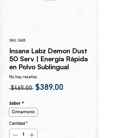
Encabezado 1
SKU: 2403
Insane Labz Demon Dust
50 Serv | Energía Rápida
en Polvo Sublingual
No hay reseñas
Precio
Precio de oferta
$389.00
 $465.00 
Sabor
*
Cinnamonic
Cantidad
*