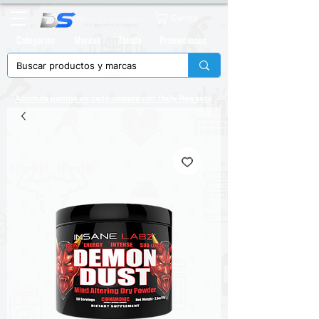
Carrito
Categorias
Marcas
Tienda
Promociones
Acumula puntos en cada compra con
Daily Rewards