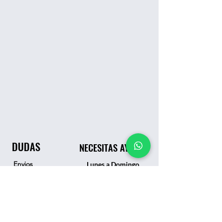
DUDAS
NECESITAS AYUDA
Envios
Lunes a Domingo
9:00 am - 10:00 pm
Proteccion de datos
👉 WhatsApp – Atención inmediata