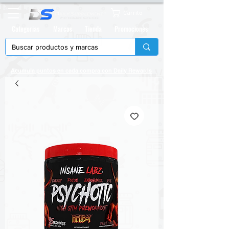
Carrito
Categorias
Marcas
Tienda
Promociones
Acumula puntos en cada compra con
Daily Rewards