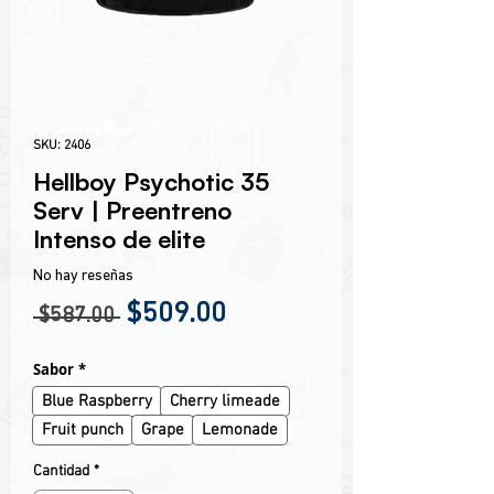
Encabezado 1
SKU: 2406
Hellboy Psychotic 35
Serv | Preentreno
Intenso de elite
No hay reseñas
Precio
Precio de oferta
$509.00
 $587.00 
Sabor
*
Blue Raspberry
Cherry limeade
Fruit punch
Grape
Lemonade
Cantidad
*