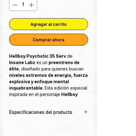
Agregar al carrito
Comprar ahora
Hellboy Psychotic 35 Serv
de
Insane Labz
es un
preentreno de
élite
, diseñado para quienes buscan
niveles extremos de energía, fuerza
explosiva y enfoque mental
inquebrantable
. Esta edición especial
inspirada en el personaje
Hellboy
combina la potencia legendaria de la
fórmula
Psychotic
con un perfil
Especificaciones del producto
mejorado para llevar tu entrenamiento
al límite.
🔥 Edición especial Hellboy: poder
infernal en cada scoop
PSYCHOTIC HELLBOY 35 SERVICIOS.