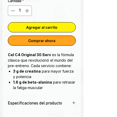
Cantidad
*
Agregar al carrito
Comprar ahora
Cel C4 Original 30 Serv
es la fórmula
clásica que revolucionó el mundo del
pre-entreno. Cada servicio contiene:
3 g de creatina
para mayor fuerza
y potencia
1.6 g de beta-alanina
para retrasar
la fatiga muscular
1 g de arginina AAKG
para un
bombeo vascular superior
Especificaciones del producto
200 mg de cafeína
para energía y
foco sostenido
⚡
200 mg de cafeína
para energía
C4 Original de Cellucor es la nueva