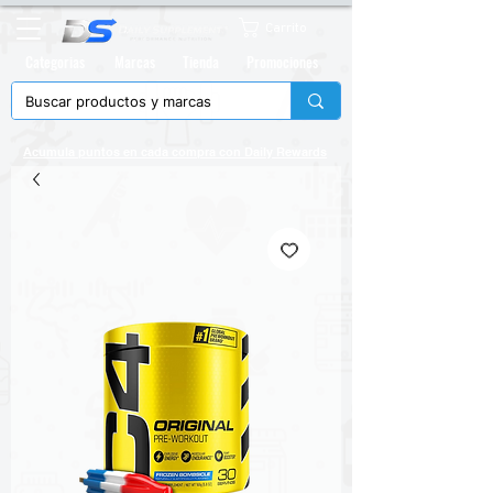
Carrito
Categorias
Marcas
Tienda
Promociones
Acumula puntos en cada compra con
Daily Rewards