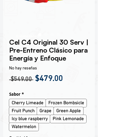
Encabezado 1
Cel C4 Original 30 Serv |
Pre-Entreno Clásico para
Energía y Enfoque
No hay reseñas
Precio
Precio de oferta
$479.00
 $549.00 
Sabor
*
Cherry Limeade
Frozen Bombsicle
Fruit Punch
Grape
Green Apple
Icy blue raspberry
Pink Lemonade
Watermelon