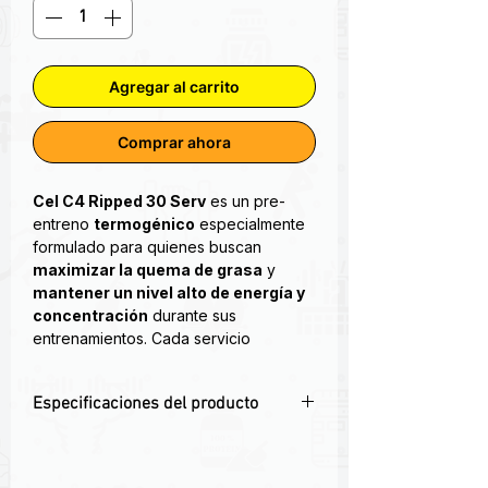
Agregar al carrito
Comprar ahora
Cel C4 Ripped 30 Serv
es un pre-
entreno
termogénico
especialmente
formulado para quienes buscan
maximizar la quema de grasa
y
mantener un nivel alto de energía y
concentración
durante sus
entrenamientos. Cada servicio
combina:
200 mg de cafeína
anhidra para
Especificaciones del producto
energía explosiva y sostenida
1 g de L-Carnitina
para transporte
🔥
200 mg de cafeína
para energía
y movilización de ácidos grasos
explosiva y sin “crash”
1,6 g de Beta-Alanina
para