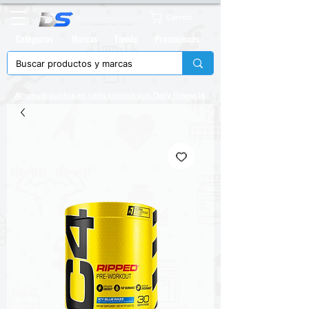
Carrito
Categorias
Marcas
Tienda
Promociones
Acumula puntos en cada compra con
Daily Rewards