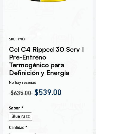
Encabezado 1
SKU: 1703
Cel C4 Ripped 30 Serv |
Pre-Entreno
Termogénico para
Definición y Energía
No hay reseñas
Precio
Precio de oferta
$539.00
 $635.00 
Sabor
*
Blue razz
Cantidad
*