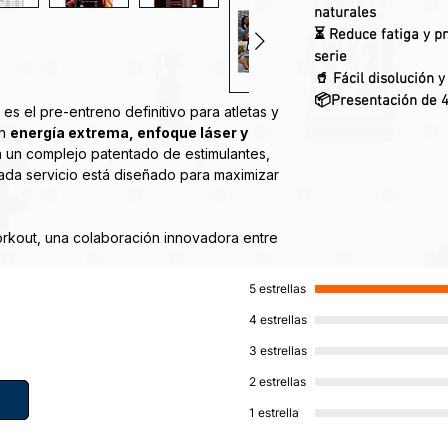
naturales
⏳ Reduce fatiga y pr
serie
🥤 Fácil disolución 
📦Presentación de 4
es el pre-entreno definitivo para atletas y
an
energía extrema, enfoque láser y
n un complejo patentado de estimulantes,
ada servicio está diseñado para maximizar
out, una colaboración innovadora entre
finirá el juego de los suplementos pre-
n PANDAMUS fue clara desde el principio:
5 estrellas
e satisfagan las necesidades y
4 estrellas
siasta del gimnasio y del pre-
3 estrellas
2 estrellas
 mg de malato de dicafeína + 75 mg de
1 estrella
da zümXR®