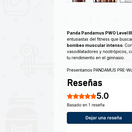
Panda Pandamus PWO Level III
entusiastas del fitness que busc
bombeo muscular intenso
. Co
vasodilatadores y nootrópicos, c
tu rendimiento en el gimnasio.
Presentamos PANDAMUS PRE-Work
Panda Supps y V1 NUTRA que rede
Reseñas
entrenamiento. Nuestra misión co
ofrecer una gama de opciones qu
5.0
preferencias únicas de cada entu
Obtuvo 5 de 5 estrellas.
entrenamiento.
Basado en 1 reseña
NIVEL 3: (ESTIMULACIÓN ALTA)
Dejar una reseña
350 mg de cafeína anhidra + 100
cafeína de liberación prolonga
(470 mg de cafeína total)