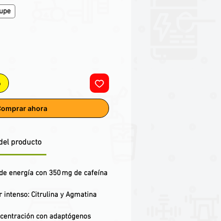
oupe
o
omprar ahora
del producto
e energía con 350 mg de cafeína
intenso: Citrulina y Agmatina
ncentración con adaptógenos