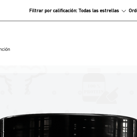
Filtrar por calificación:
Todas las estrellas
Ord
nción
 para medir la tolerancia. No exceda más
tificada por GMP
 evaluadas por la Administración de
roducto no está destinado a diagnosticar,
 enfermedad
 acuerdo al lote en existencia.