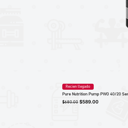
Recien llegado
Pure Nutrition Pump PWO 40/20 Ser
Precio
Precio de oferta
$589.00
$680.00