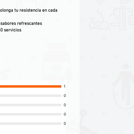
olonga tu resistencia en cada
y sabores refrescantes
0 servicios
1
0
0
0
0