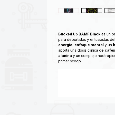
Bucked Up BAMF Black
es un p
para deportistas y entusiastas d
energía
,
enfoque mental
y un
aporta una dosis clínica de
cafeí
alanina
y un complejo nootrópic
primer scoop.
BAMF contiene tres ingredientes
mental y concentración además 
energía, resistencia, bombeo y r
BAMF BLACK agrega una mezcla m
fúlvico para ayudar a desintoxica
saludable de nutrientes.*
BONIFICACIÓN: ¡De hecho se vue