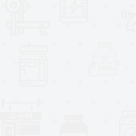
CERO AZÚCAR - APTO PARA KETO
CERTIFICADO GMP - SIN CREATI