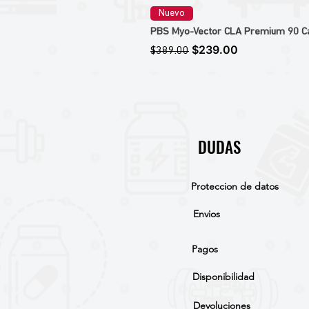
Nuevo
PBS Myo-Vector CLA Premium 90 Caps
Precio
Precio de oferta
$239.00
$389.00
DUDAS
Proteccion de datos
Envios
Pagos
Disponibilidad
Devoluciones