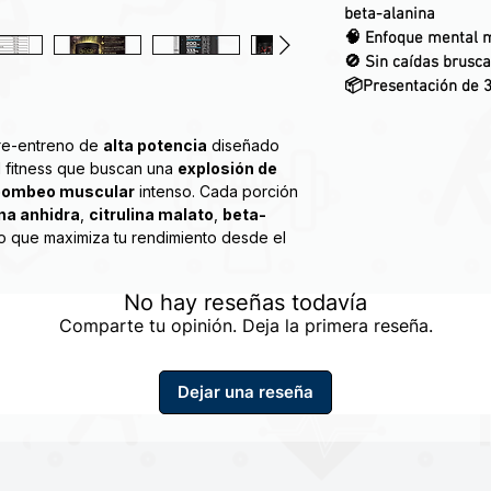
beta-alanina
🧠 Enfoque mental 
🚫 Sin caídas brusca
📦Presentación de 3
re-entreno de
alta potencia
diseñado
el fitness que buscan una
explosión de
bombeo muscular
intenso. Cada porción
na anhidra
,
citrulina malato
,
beta-
o que maximiza tu rendimiento desde el
No hay reseñas todavía
 potentes para ayudar a brindar agudeza
Comparte tu opinión. Deja la primera reseña.
de todo lo que esperas de Bucked Up:
endimiento.*
Dejar una reseña
ineral especial de ácido húmico y
r el sistema y promover la absorción
lve negro!