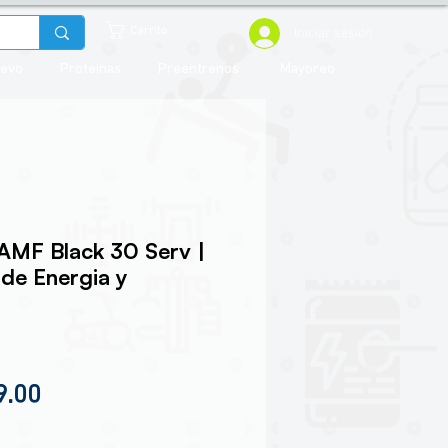
Iniciar sesión
Carrito
uevo
Proteínas
Preentrenos
Mayoreo
AMF Black 30 Serv |
de Energia y
io
Precio de oferta
9.00