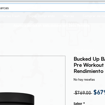
Ofertas Flash
Sigue comprando
Marcas
Comprar de n
Acumula puntos en cada compra con
Daily Rewards
Encabezado 1
Bucked Up B
Pre Workout 
Rendimiento
No hay reseñas
Prec
$67
 $769.00 
Sabor
*