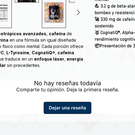
💪 3.2 g de beta-ala
bombeo y resistenci
🚀 330 mg de cafeín
sostenido
🥇 CognatiQ®, Alpha-
ootrópicos avanzados
,
cafeína
de
rendimiento cogniti
nina
en una fórmula sin igual diseñada
📦Presentación de 3
o físico como mental. Cada porción ofrece
PC
,
L-Tyrosine
,
CognatiQ®
,
cafeína
 se traduce en un
enfoque láser
,
energía
lar
sin precedentes.
stiones increíbles y concentración de
No hay reseñas todavía
repetición adicional.Cargado con tres
Comparte tu opinión. Deja la primera reseña.
333 mg), dendrobium y sinefrina, este trío
 duradera, congestiones incomparables y
je.*
Dejar una reseña
 Esta dosis rica en estimulantes ha sido
las tolerancias más fuertes.
PALEO - SIN CALORÍAS - CERTIFICADO