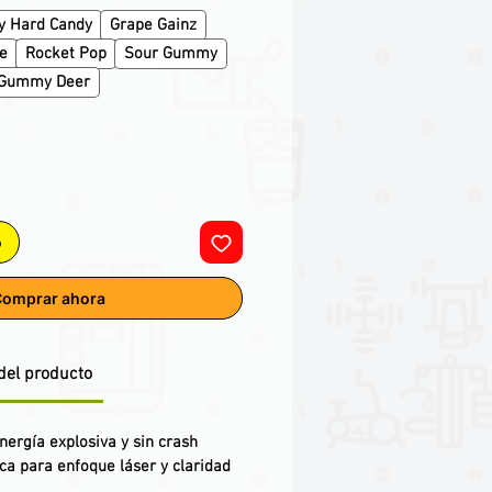
y Hard Candy
Grape Gainz
e
Rocket Pop
Sour Gummy
 Gummy Deer
o
omprar ahora
del producto
ergía explosiva y sin crash
ca para enfoque láser y claridad