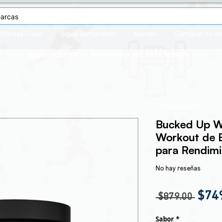
Ofertas Flash
Sigue comprando
Marcas
Comprar de n
Acumula puntos en cada compra con
Daily Rewards
Encabezado 1
Bucked Up W
Workout de E
para Rendim
No hay reseñas
Prec
$74
 $879.00 
Sabor
*