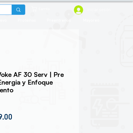
Iniciar sesión
Carrito
uevo
Proteínas
Preentrenos
Mayoreo
oke AF 30 Serv | Pre
nergia y Enfoque
iento
io
Precio de oferta
9.00