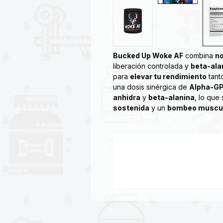
Bucked Up Woke AF
combina
n
liberación controlada y
beta-ala
para
elevar tu rendimiento
tant
una dosis sinérgica de
Alpha-G
anhidra
y
beta-alanina
, lo que
sostenida
y un
bombeo muscu
WOKE AF™: Más intensidad, conge
nivel superior* para obtener esa 
estimulantes diferentes: cafeína (
de potencia te brindará energía
concentración como la de un mon
Woke AF no es para principiantes.
formulada solo para aquellos con 
SIN AZÚCAR - APTO PARA KETO/
GMP - SIN CREATINA