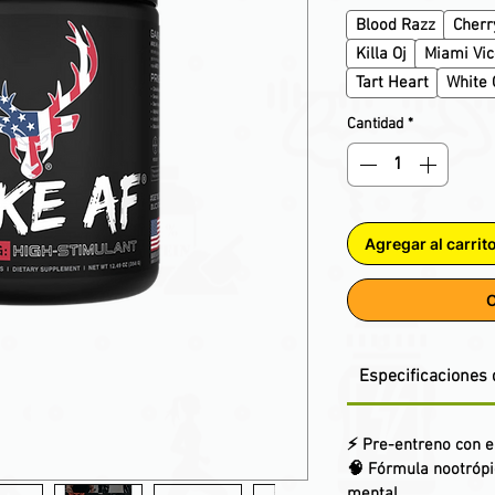
Blood Razz
Cherr
Killa Oj
Miami Vic
Tart Heart
White
Cantidad
*
Agregar al carrit
C
Especificaciones 
⚡ Pre-entreno con en
🧠 Fórmula nootrópi
mental