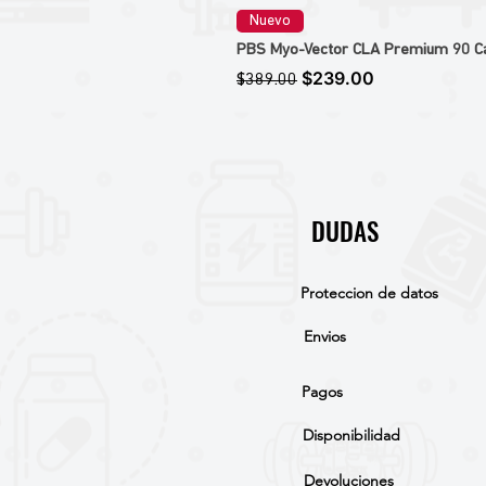
Nuevo
PBS Myo-Vector CLA Premium 90 Caps
Precio
Precio de oferta
$239.00
$389.00
DUDAS
Proteccion de datos
Envios
Pagos
Disponibilidad
Devoluciones