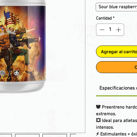
Sour blue raspberr
Cantidad
*
Agregar al carrit
C
Especificaciones 
🐼
Preentreno hard
extremos.
💥 Ideal para
atleta
intensos
.
⚡ Estimulantes + óxi