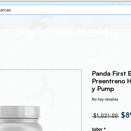
Ofertas Flash
Sigue comprando
Marcas
Comprar de n
Acumula puntos en cada compra con
Daily Rewards
Encabezado 1
Panda First 
Preentreno H
y Pump
No hay reseñas
Pre
$8
 $1,021.00 
Sabor
*