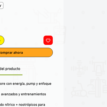
y
o
omprar ahora
del producto
core
con energía, pump y enfoque
s avanzados y entrenamientos
do nítrico + nootrópicos para