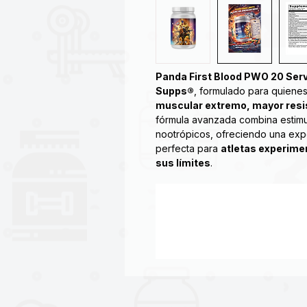
Panda First Blood PWO 20 Ser
Supps®
, formulado para quiene
muscular extremo, mayor resi
fórmula avanzada combina estimul
nootrópicos, ofreciendo una exp
perfecta para
atletas experime
sus límites
.
™ & Merica Labz Collaboration
Gummy Worms)
Presentamos "First Blood", el p
un águila calva montando una Har
Este pre-entrenamiento contiene
que hace que el Monte Rushmore
formación rocosa. Usted puede e
entrenamiento tan poderoso, ¿qu