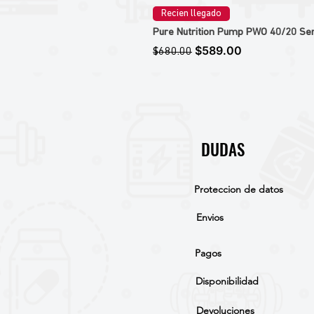
Recien llegado
Pure Nutrition Pump PWO 40/20 Ser
Precio
Precio de oferta
$589.00
$680.00
DUDAS
Proteccion de datos
Envios
Pagos
Disponibilidad
Devoluciones