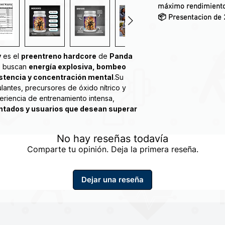
máximo rendimiento
📦 Presentacion de 2
v
es el
preentreno hardcore
de
Panda
s buscan
energía explosiva, bombeo
stencia y concentración mental
.Su
antes, precursores de óxido nítrico y
eriencia de entrenamiento intensa,
ntados y usuarios que desean superar
No hay reseñas todavía
 - FIRST BLOOD | Commie Tears (Sour
Comparte tu opinión. Deja la primera reseña.
re-entrenamiento que es más 'Merican que
ley Davidson a través del Gran Cañón.
Dejar una reseña
 una poderosa fórmula que es tan intensa
 parezca nada más que una pintoresca
star preguntando, "para un pre-
é sabor es digno de adornar nuestro