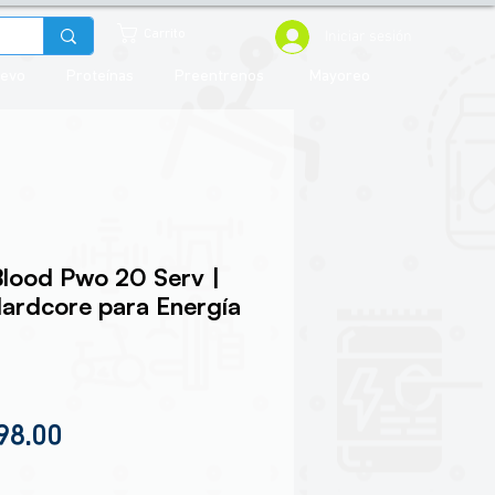
Iniciar sesión
Carrito
uevo
Proteínas
Preentrenos
Mayoreo
Blood Pwo 20 Serv |
ardcore para Energía
cio
Precio de oferta
98.00