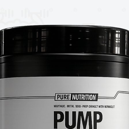
 probar la libertad con "Commie Tears"!
 pero agrio, gomoso y lleno de más
 que Abe Lincoln puede caber en su
stá ahora en tus manos!
cados de la descomposición de los