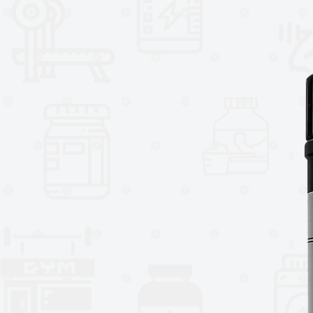
paladar?" ¡Bueno, prepárate para
¡Es como morder la Constitución,
patriotismo por cucharada de lo
sombrero de copa! ¡Tu libertad e
Aquí hay algunos aspectos desta
ingredientes:
L-citrulina: 10.000 mg
Betaína Anhidra: 2500 mg
Beta Alanina: 6400 mg
L-tirosina: 1.500 mg
Skullcap Polvo: 150mg
Alfa GPC: 600 mg
VasoDrive AP: 254 mg
Bitter Orange Extract: 100 MG