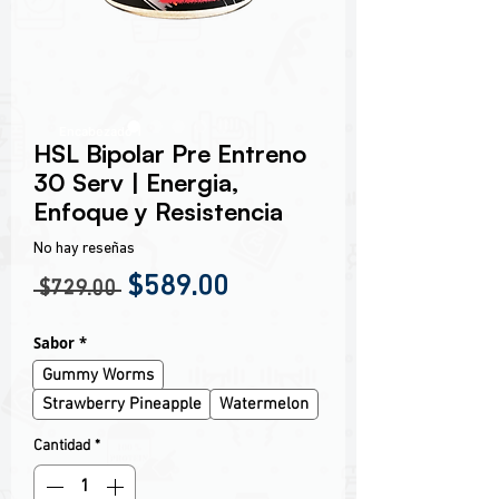
Encabezado 1
HSL Bipolar Pre Entreno
30 Serv | Energia,
Enfoque y Resistencia
No hay reseñas
Precio
Precio de oferta
$589.00
 $729.00 
Sabor
*
Gummy Worms
Strawberry Pineapple
Watermelon
Cantidad
*