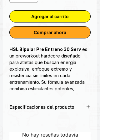
Agregar al carrito
Comprar ahora
HSL Bipolar Pre Entreno 30 Serv
es
un preworkout hardcore diseñado
para atletas que buscan energía
explosiva, enfoque extremo y
resistencia sin límites en cada
entrenamiento. Su fórmula avanzada
combina estimulantes potentes,
nootrópicos y potenciadores de
rendimiento que mejoran la
Especificaciones del producto
concentración mental, elevan la fuerza
y retrasan la fatiga muscular,
⚡Energía extrema:
Fórmula hardcore
llevándote a superar tus PRs en cada
para entrenamientos intensos
sesión.
🧠
Focus y claridad mental:
No más
No hay reseñas todavía