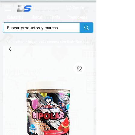
Carrito
Categorias
Marcas
Tienda
Promociones
Acumula puntos en cada compra con
Daily Rewards