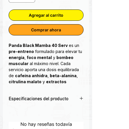
Agregar al carrito
Comprar ahora
Panda Black Mamba 40 Serv
es un
pre-entreno
formulado para elevar tu
energía
,
foco mental
y
bombeo
muscular
al máximo nivel. Cada
servicio aporta una dosis equilibrada
de
cafeína anhidra
,
beta-alanina
,
citrulina malato
y
extractos
nootrópicos
, diseñados para:
Energía explosiva
desde la
Especificaciones del producto
primera toma
Enfoque láser
y claridad mental
⚡
Energía instantánea
y sostenida con
Mayor resistencia
y reducción de
275 mg de cafeína
fatiga
💪
Resistencia mejorada
: 2 g de beta-
No hay reseñas todavía
Vasodilatación intensa
para un