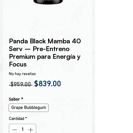
Encabezado 1
Panda Black Mamba 40
Serv – Pre-Entreno
Premium para Energía y
Focus
No hay reseñas
Precio
Precio de oferta
$839.00
 $959.00 
Sabor
*
Grape Bubblegum
Cantidad
*