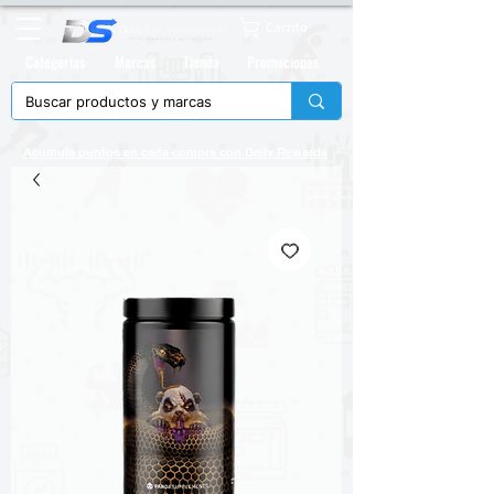
Carrito
Categorias
Marcas
Tienda
Promociones
Acumula puntos en cada compra con
Daily Rewards