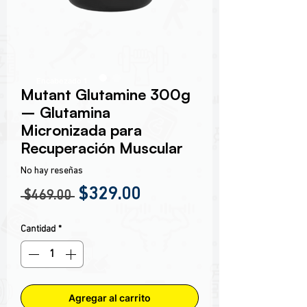
Encabezado 1
Mutant Glutamine 300g
– Glutamina
Micronizada para
Recuperación Muscular
No hay reseñas
Precio
Precio de oferta
$329.00
 $469.00 
Cantidad
*
Agregar al carrito