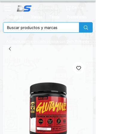
Carrito
Categorias
Marcas
Tienda
Promociones
Acumula puntos en cada compra con
Daily Rewards