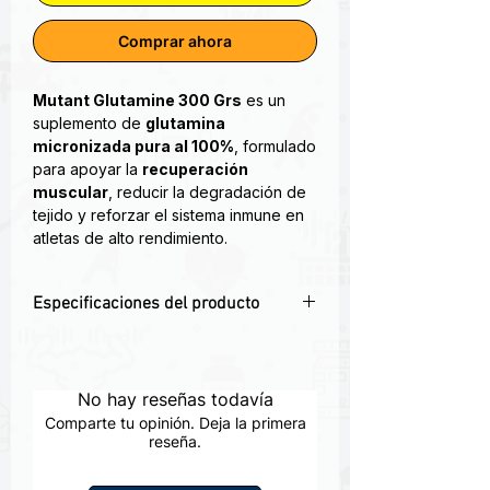
Comprar ahora
Mutant Glutamine 300 Grs
es un
suplemento de
glutamina
micronizada pura al 100%
, formulado
para apoyar la
recuperación
muscular
, reducir la degradación de
tejido y reforzar el sistema inmune en
atletas de alto rendimiento.
-Resultados 100% puros, garantizado
Especificaciones del producto
-Micronizada, toma rapida
-Fermentada - sin productos animales
🧬 100%
L-glutamina micronizada
de
-Cero rellenos o aditivos
alta calidad
💪 Favorece la
recuperación y
No hay reseñas todavía
La Glutamina es el amino de forma libre
mantenimiento de masa muscular
mas abundante en el cuerpo.
Comparte tu opinión. Deja la primera
🌱 Ideal para entrenamientos intensos
reseña.
Suplementar con L-Glutamina ayuda a
y atletas en definición
restaurar los niveles de glutamina para