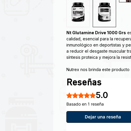
Nt Glutamine Drive 1000 Grs
es
calidad, esencial para la recuper
inmunológico en deportistas y pe
a reducir el desgaste muscular tr
síntesis proteica y mejora la resist
Nutrex nos brinda este producto
Glutamina en polvo. La L-Glutami
Reseñas
catabolismo muscular, te ayuda a
a reducir la sensación de cansan
5.0
recuperación.
Obtuvo 5 de 5 estrellas.
Basado en 1 reseña
Caracteristicas principales de Gl
*5 g de L-glutamina por dosis.
Dejar una reseña
*100% L-glutamina.
*No contiene carbohidratos ni gr
*Sin sabor.