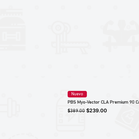
Nuevo
PBS Myo-Vector CLA Premium 90 Caps
Precio
Precio de oferta
$239.00
$389.00