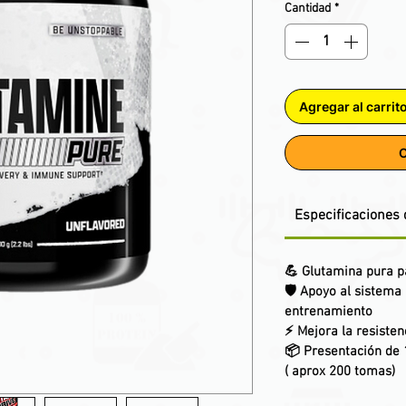
Cantidad
*
Agregar al carrit
C
Especificaciones 
💪 Glutamina pura p
🛡️ Apoyo al sistem
entrenamiento
⚡ Mejora la resisten
📦 Presentación de 
( aprox 200 tomas)