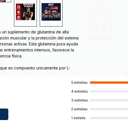
 un suplemento de glutamina de alta
ación muscular y la protección del sistema
rsonas activas. Esta glutamina pura ayuda
as entrenamientos intensos, favorece la
encia física.
 que es compuesto unicamente por L-
na de Nutrex protege tus músculos del
 construir nuevas fibras musculares, ayuda
5 estrellas
cio y por supuesto potenciar la
4 estrellas
3 estrellas
utamine Drive de Nutrex:
2 estrellas
1 estrella
asas.