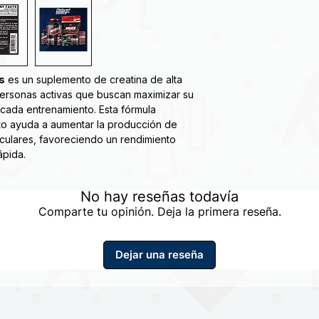
s
es un suplemento de creatina de alta
personas activas que buscan maximizar su
 cada entrenamiento. Esta fórmula
o ayuda a aumentar la producción de
sculares, favoreciendo un rendimiento
ápida.
es un suplemento dietético compuesto
No hay reseñas todavía
eatina ultra-pure con el sello de calidad
Comparte tu opinión. Deja la primera reseña.
 la última tecnología en cuanto a creatina
ntar su masa muscular favoreciendo un
Dejar una reseña
n una actividad física intensa y una dieta
 a todos aquellos deportistas a mejorar la
fuente de energía de nuestro cuerpo,
nsidad y la duración de sus entrenamientos