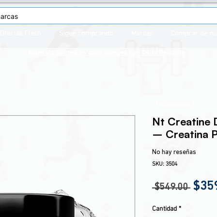
Ofertas Flash
Sigue comprando
Marcas
Comprar de n
Acumula puntos en cada compra con
Daily Rewards
Encabezado 1
Nt Creatine 
– Creatina 
No hay reseñas
SKU: 3504
Prec
$35
 $549.00 
Cantidad
*