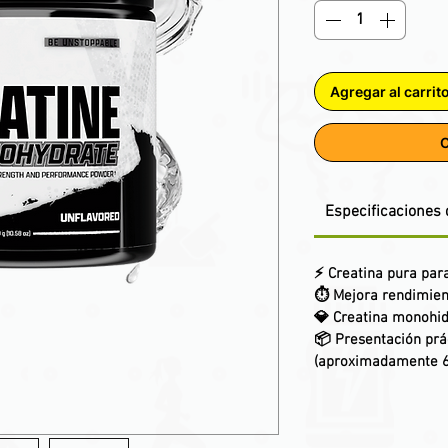
Agregar al carrit
C
Especificaciones 
⚡ Creatina pura par
⏱️ Mejora rendimien
💎 Creatina monohi
📦 Presentación prá
(aproximadamente 6