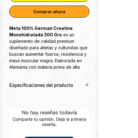
Comprar ahora
Meta 100% German Creatine
Monohidratada 300 Grs
es un
suplemento de calidad premium
diseñado para atletas y culturistas que
buscan aumentar fuerza, resistencia y
masa muscular magra. Elaborada en
Alemania con materia prima de alta
pureza, esta creatina micronizada se
absorbe eficientemente para
Especificaciones del producto
maximizar el rendimiento físico en
entrenamientos intensos.
💥
Máxima potencia muscular
–
Aumenta fuerza, volumen y
¡Nos emociona mejorar para que tu
rendimiento.
No hay reseñas todavía
alcances tus metas!
🇩🇪
Creatina de origen alemán
–
Comparte tu opinión. Deja la primera
Pureza farmacéutica certificada.
reseña.
Comprometidos contigo para ofrecerte
🧪
Fórmula 100% pura y micronizada
–
los mejores productos a nivel mundial,