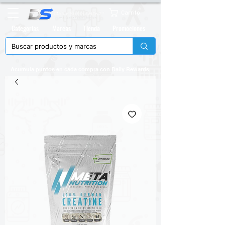
Carrito
Categorias
Marcas
Tienda
Promociones
Acumula puntos en cada compra con
Daily Rewards