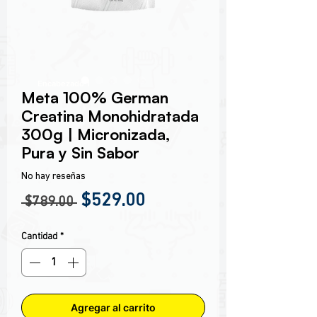
Encabezado 1
Meta 100% German
Creatina Monohidratada
300g | Micronizada,
Pura y Sin Sabor
No hay reseñas
Precio
Precio de oferta
$529.00
 $789.00 
Cantidad
*
Agregar al carrito