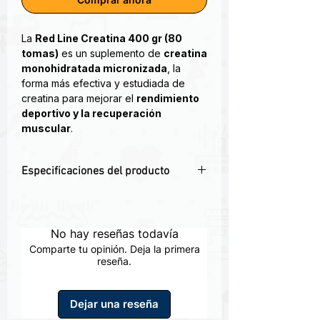
La
Red Line Creatina 400 gr (80
tomas)
es un suplemento de
creatina
monohidratada micronizada
, la
forma más efectiva y estudiada de
creatina para mejorar el
rendimiento
deportivo y la recuperación
muscular
.
Su fórmula garantiza una
absorción
rápida y eficiente
, aportando
Especificaciones del producto
beneficios clave para quienes buscan
elevar su desempeño físico
:
💪
Creatina monohidratada
Mayor fuerza y potencia
micronizada
– Mejor absorción y
explosiva
para entrenamientos
máxima pureza.
No hay reseñas todavía
intensos.
⚡
Incrementa fuerza y potencia
Recuperación más rápida
,
Comparte tu opinión. Deja la primera
muscular
– Ideal para entrenamientos
reseña.
reduciendo la fatiga muscular.
de alto rendimiento.
Incremento en la resistencia
,
🔄
Favorece la recuperación rápida
–
permitiendo más repeticiones y
Dejar una reseña
Reduce la fatiga y mejora la
cargas más pesadas.