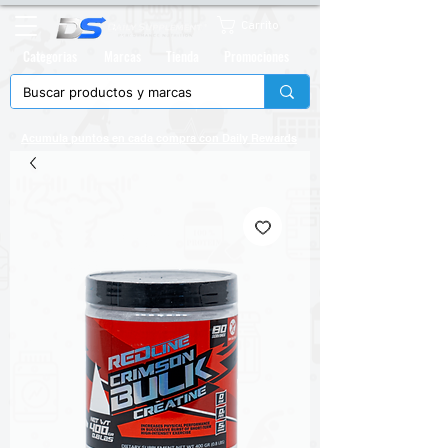
Carrito
Categorias
Marcas
Tienda
Promociones
Acumula puntos en cada compra con
Daily Rewards