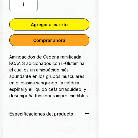
Agregar al carrito
Comprar ahora
Aminoacidos de Cadena ramificada
BCAA´S adicionados con L-Glutamina,
el cual es un aminoácido más
abundante en los grupos musculares,
en el plasma sanguíneo, la médula
espinal y el líquido cefalorraquídeo, y
desempeña funciones imprescindibles
en el organismo. Ademas de intervenir
directamente en la reconstrucción y
Especificaciones del producto
formación de los tejidos, por lo que
evita el catabolismo muscular.
💪
Favorece la recuperación muscular
Recuperación después del