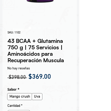
Encabezado 1
SKU: 1102
43 BCAA + Glutamina
750 g | 75 Servicios |
Aminoácidos para
Recuperación Muscula
No hay reseñas
Precio
Precio de oferta
$369.00
 $398.00 
Sabor
*
Mango crush
Uva
Cantidad
*