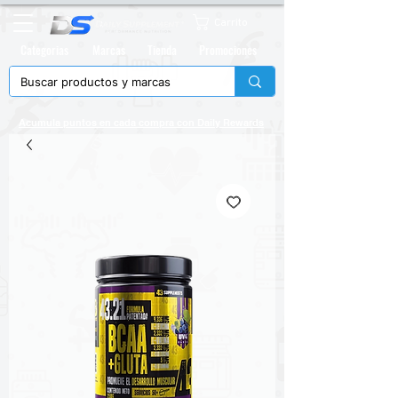
Carrito
Categorias
Marcas
Tienda
Promociones
Acumula puntos en cada compra con
Daily Rewards