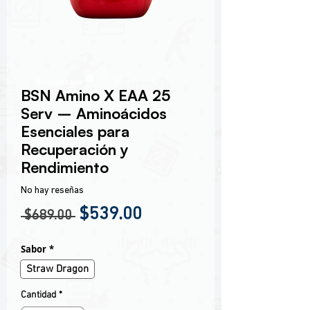
Encabezado 1
BSN Amino X EAA 25
Serv – Aminoácidos
Esenciales para
Recuperación y
Rendimiento
No hay reseñas
Precio
Precio de oferta
$539.00
 $689.00 
Sabor
*
Straw Dragon
Cantidad
*