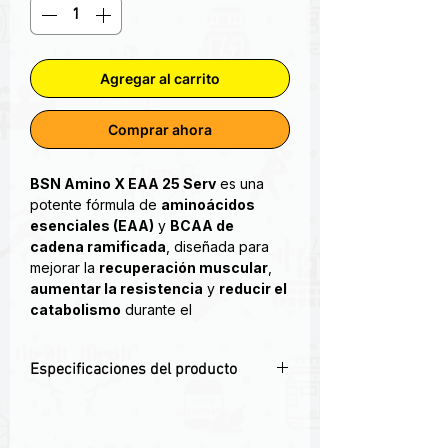
Agregar al carrito
Comprar ahora
BSN Amino X EAA 25 Serv
es una
potente fórmula de
aminoácidos
esenciales (EAA)
y
BCAA de
cadena ramificada
, diseñada para
mejorar la
recuperación muscular
,
aumentar la resistencia
y
reducir el
catabolismo
durante el
entrenamiento.
Especificaciones del producto
Proporciones de AMINOx®
EAA
modeladas a partir del perfil de
💪
BSN Amino X EAA – Aminoácidos
proteína de suero para apoyar la
esenciales con BCAA para máximo
síntesis de proteínas musculares