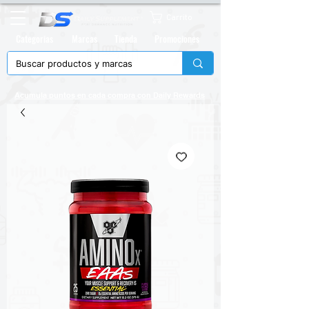
Carrito
Categorias
Marcas
Tienda
Promociones
Acumula puntos en cada compra con
Daily Rewards