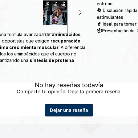
entreno
🔄 Disolución rápida
estimulantes
🥤 Ideal para tomar 
📦Presentación de 3
una fórmula avanzada de
aminoácidos
 deportistas que exigen
recuperación
imo crecimiento muscular
. A diferencia
dos los aminoácidos que el cuerpo no
rantizando una
síntesis de proteína
reme EAA construida para promover el
No hay reseñas todavía
es durante las actividades. La
Comparte tu opinión. Deja la primera reseña.
ORE™ está impulsada por aminoácidos
e cadena ramificada (BCAA), L-glutamina
 para bombas, y cuenta con una matriz de
Dejar una reseña
 aumento de energía, pérdida de peso y