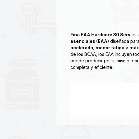
Fina EAA Hardcore 30 Serv
es 
esenciales (EAA)
diseñada para
acelerada
,
menor fatiga
y
máx
de los BCAA, los EAA incluyen to
puede producir por sí mismo, ga
completa y eficiente.
Es una matriz de aminoácidos Xt
rendimiento, la energía y los cort
incomparable fórmula EAA HARDC
esenciales (EAA), aminoácidos d
para la recuperación, L-arginina
corte diseñada para soportar el
cortes.