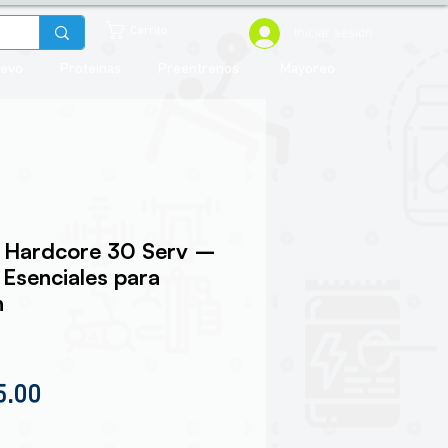
Iniciar sesión
Carrito
uevo
Proteínas
Preentrenos
Mayoreo
A Hardcore 30 Serv –
Esenciales para
n
io
Precio de oferta
5.00