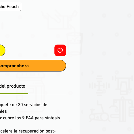
cho Peach
o
omprar ahora
del producto
quete de 30 servicios de
ales
 cubre los 9 EAA para síntesis
 acelera la recuperación post-