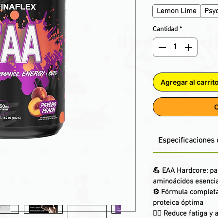
Lemon Lime
Psy
Cantidad
*
Agregar al carrit
C
Especificaciones 
💪 EAA Hardcore: pa
aminoácidos esenci
⚙️ Fórmula completa:
proteica óptima
🏃‍♂️ Reduce fatiga y