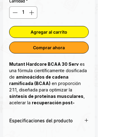
Cantidad
*
Agregar al carrito
Comprar ahora
Mutant Hardcore BCAA 30 Serv
es
una fórmula científicamente dosificada
de
aminoácidos de cadena
ramificada (BCAA)
en proporción
2:1:1, diseñada para optimizar la
síntesis de proteínas musculares
,
acelerar la
recuperación post-
entrenamiento
y prevenir el
catabolismo muscular
.
Especificaciones del producto
Fórmula avanzada de aminoácidos de
🔬
BCAA 2:1:1 de grado clínico
para
cadena ramificada BCAA con la