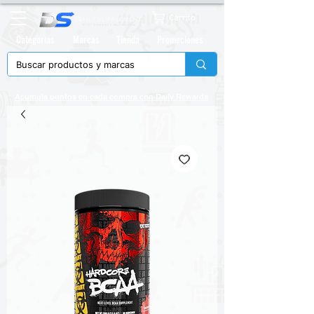
Carrito
Categorias
Marcas
Tienda
Promociones
Acumula puntos en cada compra con
Daily Rewards