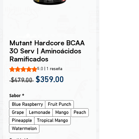
Encabezado 1
Mutant Hardcore BCAA
30 Serv | Aminoácidos
Ramificados
Según 1 reseña, la calificación es de 5.0 de 5 estrellas
5.0 | 1 reseña
Precio
Precio de oferta
$359.00
 $479.00 
Sabor
*
Blue Raspberry
Fruit Punch
Grape
Lemonade
Mango
Peach
Pineapple
Tropical Mango
Watermelon