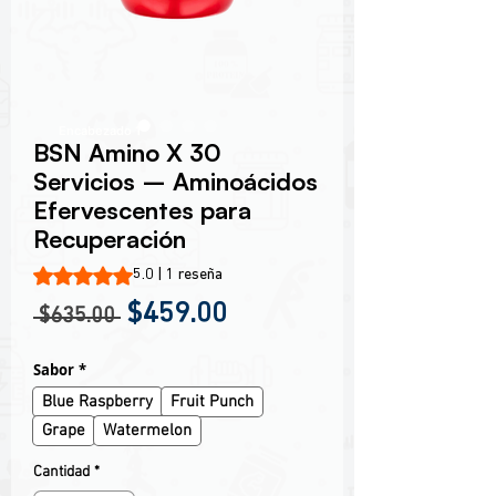
Encabezado 1
BSN Amino X 30
Servicios – Aminoácidos
Efervescentes para
Recuperación
Según 1 reseña, la calificación es de 5.0 de 5 estrellas
5.0 | 1 reseña
Precio
Precio de oferta
$459.00
 $635.00 
Sabor
*
Blue Raspberry
Fruit Punch
Grape
Watermelon
Cantidad
*