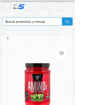
Carrito
Categorias
Marcas
Tienda
Promociones
Acumula puntos en cada compra con
Daily Rewards