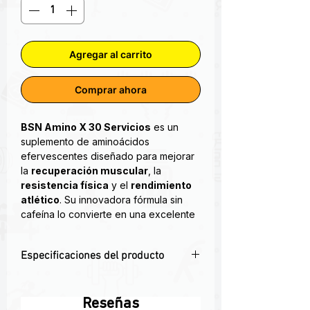
Agregar al carrito
Comprar ahora
BSN Amino X 30 Servicios
es un
suplemento de aminoácidos
efervescentes diseñado para mejorar
la
recuperación muscular
, la
resistencia física
y el
rendimiento
atlético
. Su innovadora fórmula sin
cafeína lo convierte en una excelente
opción para entrenamientos diurnos o
nocturnos.
Especificaciones del producto
AMINOÁCIDOS
💪 Suplemento de aminoácidos BCAA
• 10 gramos de BCAA
para recuperación y resistencia
• Recuperación muscular
Reseñas