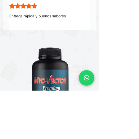
Obtuvo 5 de 5 estrellas.
Entrega rápida y buenos sabores
¿Te resultó útil?
Sí
Nuevo
Nuevo