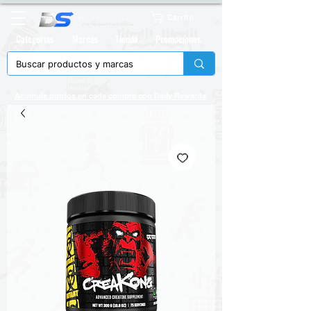
Carrito
Categorias
Marcas
Tienda
Promociones
Acumula puntos en cada compra con
Daily Rewards