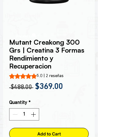
Encabezado 1
Mutant Creakong 300
Grs | Creatina 3 Formas
Rendimiento y
Recuperacion
Según 2 reseñas, la calificación es de 5.0 de 5 estrellas
5.0 | 2 reseñas
Regular Price
Sale Price
$369.00
 $488.00 
Quantity
*
Add to Cart