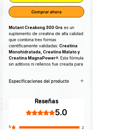
Comprar ahora
Mutant Creakong 300 Grs
es un
suplemento de creatina de alta calidad
que combina tres formas
científicamente validadas:
Creatina
Monohidratada, Creatina Malato y
Creatina MagnaPower®
. Esta fórmula
sin aditivos ni rellenos fue creada para
potenciar
la fuerza explosiva,
resistencia muscular y crecimiento
Especificaciones del producto
del volumen celular.
💥
Fuerza y volumen
con 3 formas
¡Nuevo diseño en Mutant! La
avanzadas de creatina
incorporacion de la nueva imagen
Reseñas
🧪 Fórmula respaldada por ciencia:
varia deacuerdo al lote en uso.
5.0
Obtuvo 5 de 5 estrellas.
monohidrato, malato y MagnaPower®
Imagen con fines ilustrativos.
🧃 Sin sabor, ideal para combinar con
otros suplementos
Descripción
5
2