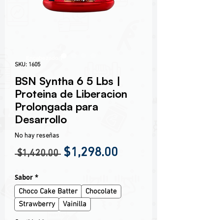
Encabezado 1
SKU: 1605
BSN Syntha 6 5 Lbs |
Proteina de Liberacion
Prolongada para
Desarrollo
No hay reseñas
Precio
Precio de oferta
$1,298.00
 $1,420.00 
Sabor
*
Choco Cake Batter
Chocolate
Strawberry
Vainilla