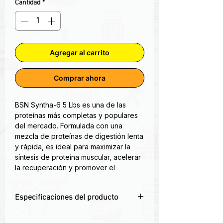
Cantidad
*
Agregar al carrito
Comprar ahora
BSN Syntha-6 5 Lbs es una de las
proteínas más completas y populares
del mercado. Formulada con una
mezcla de proteínas de digestión lenta
y rápida, es ideal para maximizar la
síntesis de proteína muscular, acelerar
la recuperación y promover el
crecimiento muscular en atletas,
culturistas y personas activas.
Especificaciones del producto
Syntha-6 de BSN presenta una nueva
fórmula de proteína que combina a su
💪 22g de proteína multi-fuente de alta
vez 6 proteínas de asimilación rápida,