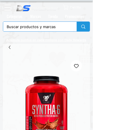
Carrito
Categorias
Marcas
Tienda
Promociones
Acumula puntos en cada compra con
Daily Rewards