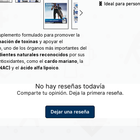
🧬
Ideal para person
uplemento formulado para promover la
nación de toxinas
y apoyar el
o, uno de los órganos más importantes del
dientes naturales reconocidos
por sus
ntioxidantes, como el
cardo mariano
, la
(NAC)
y el
ácido alfa lipoico
.
s un suplemento en cápsulas que
No hay reseñas todavía
o mariano, betaína anhidra, extracto de
Comparte tu opinión. Deja la primera reseña.
 E, y selenio que ha sido diseñada para
rificación del hígado.
Dejar una reseña
eanse
es una excelente ayuda para la
ca saludable.
órmula apoya la función vital de filtrado
 a limpiar su cuerpo de toxinas. El