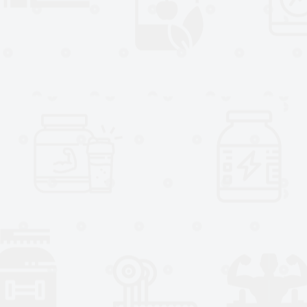
Modo de empleo
:
Como suplemento dietético para a
3 veces al día.
Presentación:
Envase de 60 cápsulas vegetales
Los productos no deben utilizars
medicación y deben estar fuera d
El consumo de los productos debe
cualquier duda, siempre consulte