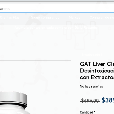
Ofertas Flash
Sigue comprando
Marcas
Comprar de n
Acumula puntos en cada compra con
Daily Rewards
Encabezado 1
GAT Liver C
Desintoxicac
con Extracto
No hay reseñas
Prec
$38
 $495.00 
Cantidad
*