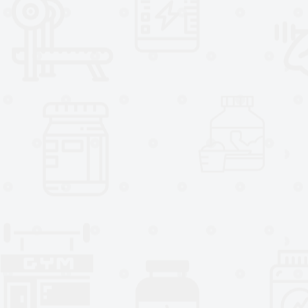
extracto de semilla de cardo mar
que es capaz de promover la sal
Esta fórmula también proporciona
C, E y el selenio que ayudan a dis
Finalmente, también contiene bet
de ayudar a las células del hígad
Principales beneficios de
Liver 
- Promueve el funcionamiento sal
- Contiene una mezcla de cardo m
raíz de cúrcuma.
- Con las vitaminas C y E, además
- Ayudar a eliminar las tóxinas de
- Estimula las funciones hepáticas
- Restablece los niveles de enzi
- Fortalece las funciones del híg
causar daño.
- 60 dosis por envase.