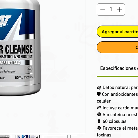
Agregar al carrit
C
Especificaciones 
🌿
Detox natural par
🛡️
Con antioxidante
celular
🌱
Incluye cardo ma
🚫
Sin cafeína ni es
💊
60 cápsulas
🔄
Favorece el meta
toxinas