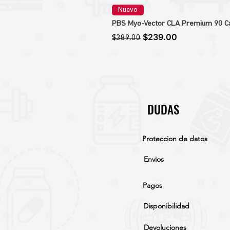
Nuevo
PBS Myo-Vector CLA Premium 90 Caps
Precio
Precio de oferta
$239.00
$389.00
DUDAS
Proteccion de datos
Envios
Pagos
Disponibilidad
Devoluciones