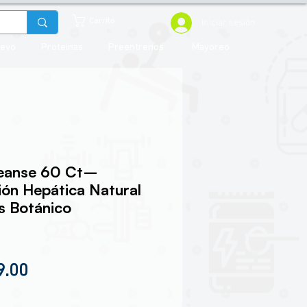
Iniciar sesión
Carrito
uevo
Proteínas
Preentrenos
Mayoreo
leanse 60 Ct–
ión Hepática Natural
s Botánico
io
Precio de oferta
9.00