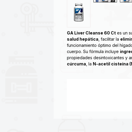
GA Liver Cleanse 60 Ct
es un s
salud hepática
, facilitar la
elimi
funcionamiento óptimo del hígad
cuerpo. Su fórmula incluye
ingre
propiedades desintoxicantes y a
cúrcuma
, la
N-acetil cisteína 
Liver Cleanse
de
GAT
™ Sport
e
contiene una combinación de card
raíz de cúrcuma, la vitaminas C y
favorecer la desintoxicación y pu
La suplementación con
Liver Cl
promoción de una función hepáti
La mezcla de ingredientes de su f
que realiza el hígado para ayudar