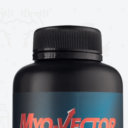
iano ha demostrado en varios estudios
ud del hígado.
 potentes antioxidantes como la vitamina
minuir el estrés oxidativo.
aína anhidra, un nutriente que es capaz
o.
Cleanse
de
GAT
™ Sport
:
udable del hígado.
ariano, betaína anhidra y extracto de
 de selenio.
l cuerpo.
.
mas hepáticas y favorece su segregación.
ado y neutraliza las sustancias que pueden