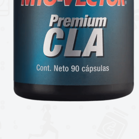
dultos sanos, tomar una cápsulas de 1 a
.
e como sustituto de una dieta o
el alcance de los niños.
 ser controlado por un profesional, ante
 a su médico.