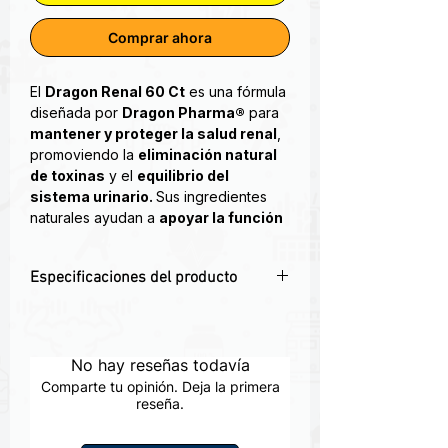
Comprar ahora
El
Dragon Renal 60 Ct
es una fórmula
diseñada por
Dragon Pharma®
para
mantener y proteger la salud renal
,
promoviendo la
eliminación natural
de toxinas
y el
equilibrio del
sistema urinario.
Sus ingredientes
naturales ayudan a
apoyar la función
depurativa de los riñones
,
optimizando la filtración y excreción
Especificaciones del producto
de desechos, algo fundamental para
deportistas o personas que consumen
💧
Apoya la salud y detoxificación renal
suplementos de alto rendimiento
natural.
(como proteínas, creatina o
⚡
Elimina toxinas y mejora la función
No hay reseñas todavía
preentrenos).
urinaria.
Comparte tu opinión. Deja la primera
🌿
Con extractos naturales de
reseña.
Además,
Dragon Renal®
actúa como
arándano, diente de león y ortiga.
un
detox integral
, reduciendo la