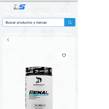
Carrito
Categorias
Marcas
Tienda
Promociones
Acumula puntos en cada compra con
Daily Rewards