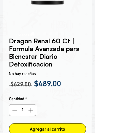
Encabezado 1
Dragon Renal 60 Ct |
Formula Avanzada para
Bienestar Diario
Detoxificacion
No hay reseñas
Precio
Precio de oferta
$489.00
 $629.00 
Cantidad
*
Agregar al carrito