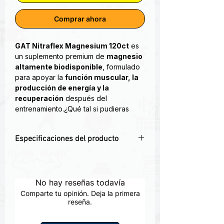
Comprar ahora
GAT Nitraflex Magnesium 120ct
es
un suplemento premium de
magnesio
altamente biodisponible
, formulado
para apoyar la
función muscular, la
producción de energía y la
recuperación
después del
entrenamiento.¿Qué tal si pudieras
despertar sintiéndote imparable
gracias a una noche de sueño
Especificaciones del producto
reparador? Si estás listo para
recuperarte como un profesional,
💪 Magnesio de alta biodisponibilidad
NITRAFLEX® PRO MAGNESIUM es la
para atletas
clave para lograr una función muscular
✅ Favorece energía, fuerza y
No hay reseñas todavía
óptima, un sueño profundo y
recuperación
reparador, y una recuperación
Comparte tu opinión. Deja la primera
🧠 Apoya la función muscular y
reseña.
superior.
nerviosa