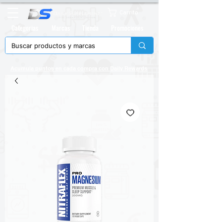
Carrito
Categorias
Marcas
Tienda
Promociones
Acumula puntos en cada compra con
Daily Rewards