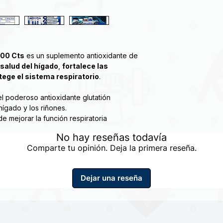
100 Cts
es un suplemento antioxidante de
salud del hígado
,
fortalece las
tege el sistema respiratorio
.
el poderoso antioxidante glutatión
hígado y los riñones.
e mejorar la función respiratoria
fermedad cardíaca al prevenir el daño
No hay reseñas todavía
Comparte tu opinión. Deja la primera reseña.
na forma más estable del aminoácido L-
cisteína, la NAC ayuda al cuerpo a
Dejar una reseña
poderosas propiedades antioxidantes que
cales libres que dañan las células. Los
strés oxidativo causado por los radicales
cimiento prematuro de las células. NAC
onar saludable. NAC apoya la salud