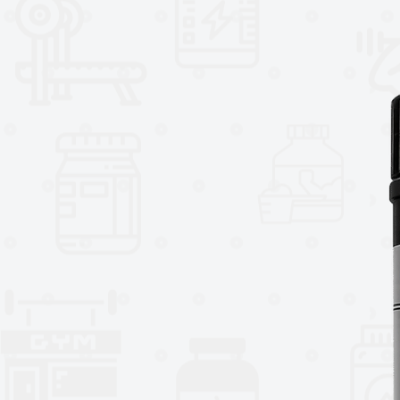
bronquial y respiratoria. Además
células inmunitarias. Todos los 
fabrican de acuerdo con las Bue
se encuentran entre los estánda
pureza y potencia garantizadas.