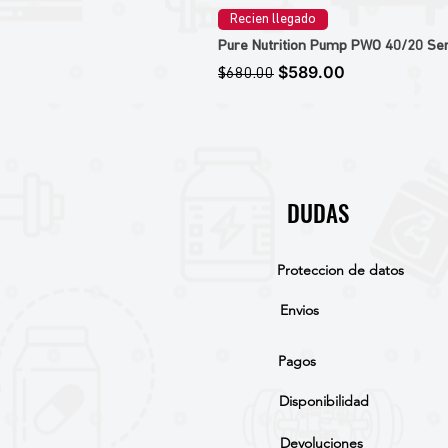
Recien llegado
Pure Nutrition Pump PWO 40/20 Ser
Precio
Precio de oferta
$589.00
$680.00
DUDAS
Proteccion de datos
Envios
Pagos
Disponibilidad
Devoluciones