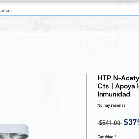
Ofertas Flash
Sigue comprando
Marcas
Comprar de n
Acumula puntos en cada compra con
Daily Rewards
Encabezado 1
HTP N-Acety
Cts | Apoya 
Inmunidad
No hay reseñas
Prec
$37
 $541.00 
Cantidad
*