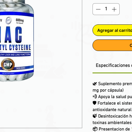
Agregar al carrit
C
Especificaciones 
🌿 Suplemento prem
mg por cápsula)
💨 Apoya la salud pu
🛡️ Fortalece el sis
antioxidante natural
🍃 Desintoxicación h
toxinas ambientales
📦 Presentacion de 