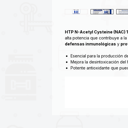
HTP N-Acetyl Cysteine (NAC) 
alta potencia que contribuye a la
defensas inmunológicas
y
pro
Esencial para la producción d
Mejora la desintoxicación del 
Potente antioxidante que pued
Puede reducir el riesgo de en
oxidativo
La N-acetilcisteína (o NAC) es u
cisteína. Como precursor de la L-
sintetizar glutatión. NAC posee 
pueden ayudar a combatir los radi
estudios han demostrado que el e
libres puede contribuir al enveje
apoya la función hepática y pulm