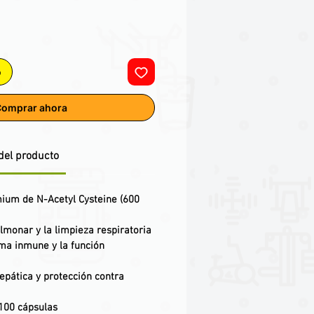
o
omprar ahora
del producto
ium de N-Acetyl Cysteine (600
lmonar y la limpieza respiratoria
tema inmune y la función
epática y protección contra
100 cápsulas