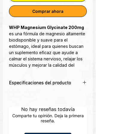
Comprar ahora
WHP Magnesium Glycinate 200mg
es una fórmula de magnesio altamente
biodisponible y suave para el
estómago, ideal para quienes buscan
un suplemento eficaz que ayude a
calmar el sistema nervioso, relajar los
músculos y mejorar la calidad del
sueño.
Especificaciones del producto
El glicinato de magnesio proporciona
200 mg por porción (2 cápsulas). Una
💊 200mg de magnesio glicinato por
de las formas más absorbibles de
cápsula
magnesio que ayuda a su cuerpo a
🌿 Alta absorción y suave para el
No hay reseñas todavía
funcionar correctamente,
estómago
específicamente a su sistema muscular,
Comparte tu opinión. Deja la primera
😌 Ideal para relajación, estrés y
reseña.
huesos y sistema nervioso. Crucial
ansiedad
para la función celular.