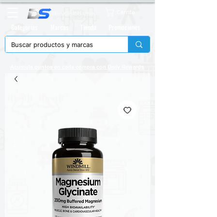
Carrito
Categorias
Marcas
Tienda
Promociones
Acumula puntos en cada compra con
Daily Rewards