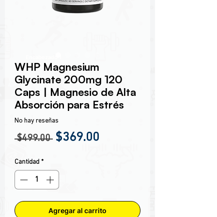
Encabezado 1
WHP Magnesium
Glycinate 200mg 120
Caps | Magnesio de Alta
Absorción para Estrés
No hay reseñas
Precio
Precio de oferta
$369.00
 $499.00 
Cantidad
*
Agregar al carrito