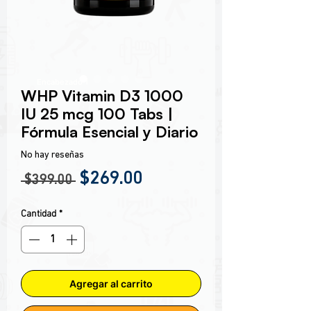
Encabezado 1
WHP Vitamin D3 1000
IU 25 mcg 100 Tabs |
Fórmula Esencial y Diario
No hay reseñas
Precio
Precio de oferta
$269.00
 $399.00 
Cantidad
*
Agregar al carrito