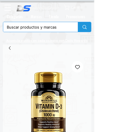
Carrito
Categorias
Marcas
Tienda
Promociones
Acumula puntos en cada compra con
Daily Rewards