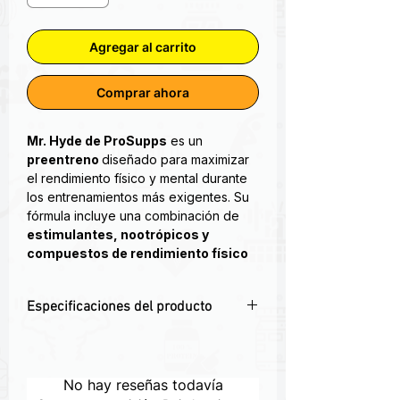
Agregar al carrito
Comprar ahora
Mr. Hyde de ProSupps
es un
preentreno
diseñado para maximizar
el rendimiento físico y mental durante
los entrenamientos más exigentes. Su
fórmula incluye una combinación de
estimulantes, nootrópicos y
compuestos de rendimiento físico
que te impulsan desde el primer
minuto.
Especificaciones del producto
Mr. Hyde Signature Pre Entreno, el
⚡ 206 mg de cafeína por servicio para
lider del Pre Entreno. Número 1 en
energía sin crash.
vents en USA! Mr. HYDE® Signature es
💪 Con beta alanina, creatina y L-
No hay reseñas todavía
tu nuevo suplemento pre-entreno