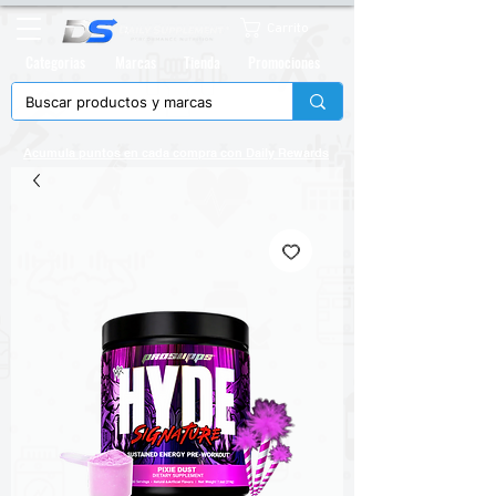
Carrito
Categorias
Marcas
Tienda
Promociones
Acumula puntos en cada compra con
Daily Rewards