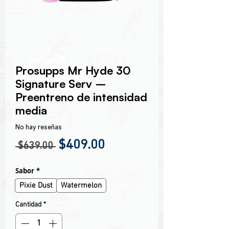
Encabezado 1
Prosupps Mr Hyde 30
Signature Serv –
Preentreno de intensidad
media
No hay reseñas
Precio
Precio de oferta
$409.00
 $639.00 
Sabor
*
Pixie Dust
Watermelon
Cantidad
*