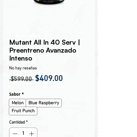
Encabezado 1
Mutant All In 40 Serv |
Preentreno Avanzado
Intenso
No hay reseñas
Precio
Precio de oferta
$409.00
 $599.00 
Sabor
*
Melon
Blue Raspberry
Fruit Punch
Cantidad
*