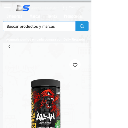
Carrito
Categorias
Marcas
Tienda
Promociones
Acumula puntos en cada compra con
Daily Rewards