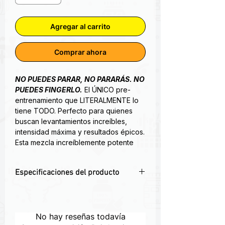
Agregar al carrito
Comprar ahora
NO PUEDES PARAR, NO PARARÁS. NO
PUEDES FINGERLO.
El ÚNICO pre-
entrenamiento que LITERALMENTE lo
tiene TODO. Perfecto para quienes
buscan levantamientos increíbles,
intensidad máxima y resultados épicos.
Esta mezcla increíblemente potente
ofrece 20.3 g de ingredientes
diseñados para lograr la máxima
Especificaciones del producto
intensidad, fuerza y ​​potencia.†
⚡
Preentreno avanzado Mutant All In
–
Con 8 g de malato de citrulina, 5 g de
energía, fuerza y resistencia en una
monohidrato de creatina, 3.2 g de
sola fórmula.
No hay reseñas todavía
beta-alanina, 1 g de taurina y 320 mg