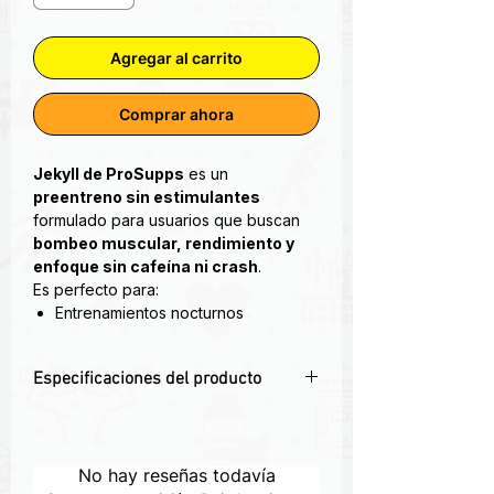
Agregar al carrito
Comprar ahora
Jekyll de ProSupps
es un
preentreno sin estimulantes
formulado para usuarios que buscan
bombeo muscular, rendimiento y
enfoque sin cafeína ni crash
.
Es perfecto para:
Entrenamientos nocturnos
Personas sensibles a la cafeína
Deportistas que desean ciclar su
Especificaciones del producto
uso de estimulantes
💪 Fórmula sin cafeína ni estimulantes.
Dr. Jekyll Signature Pre Entreno sin
Ideal para entrenar de noche.
cafeína
. Comienza tu entrenamiento
🔁 Con citrulina, arginina y betaina para
No hay reseñas todavía
con mayor concentración y motivación,