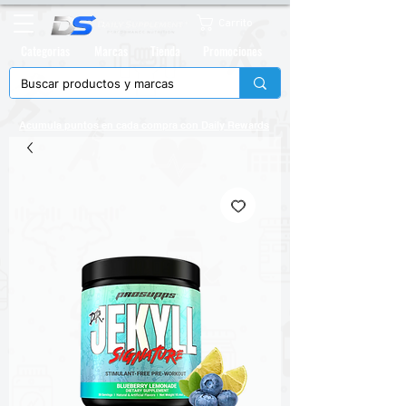
Carrito
Categorias
Marcas
Tienda
Promociones
Acumula puntos en cada compra con
Daily Rewards