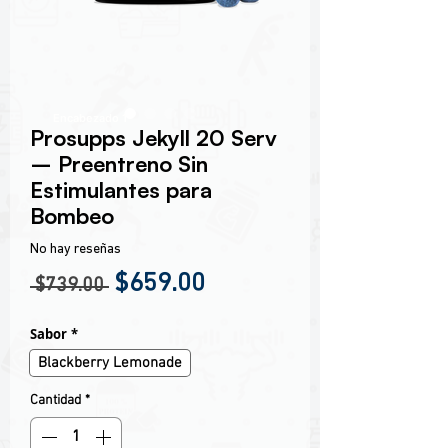
Encabezado 1
Prosupps Jekyll 20 Serv
– Preentreno Sin
Estimulantes para
Bombeo
No hay reseñas
Precio
Precio de oferta
$659.00
 $739.00 
Sabor
*
Blackberry Lemonade
Cantidad
*