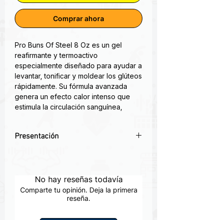
Comprar ahora
Pro Buns Of Steel 8 Oz es un gel
reafirmante y termoactivo
especialmente diseñado para ayudar a
levantar, tonificar y moldear los glúteos
rápidamente. Su fórmula avanzada
genera un efecto calor intenso que
estimula la circulación sanguínea,
ayudando a reducir grasa localizada y
celulitis mientras reafirma la piel. Es
Presentación
ideal para hombres y mujeres que
desean mejorar su estética corporal y
🍑
Gel reafirmante premium
– Fórmula
potenciar sus resultados de
termoactiva que ayuda a reducir grasa
entrenamiento.
localizada y celulitis en glúteos
No hay reseñas todavía
Crema máxima tonificante
🔥
Efecto calor intenso
– Estimula la
Comparte tu opinión. Deja la primera
circulación para mejorar la firmeza y el
reseña.
Haga explotar su trasero con la
tono
fórmula científica avanzada activada