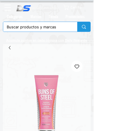
Carrito
Categorias
Marcas
Tienda
Promociones
Acumula puntos en cada compra con
Daily Rewards