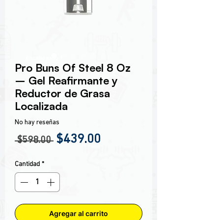
Encabezado 1
Pro Buns Of Steel 8 Oz
– Gel Reafirmante y
Reductor de Grasa
Localizada
No hay reseñas
Precio
Precio de oferta
$439.00
 $598.00 
Cantidad
*
Agregar al carrito