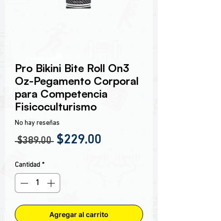
Encabezado 1
Pro Bikini Bite Roll On3
Oz-Pegamento Corporal
para Competencia
Fisicoculturismo
No hay reseñas
Precio
Precio de oferta
$229.00
 $389.00 
Cantidad
*
Agregar al carrito