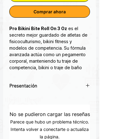
Comprar ahora
Pro Bikini Bite Roll On 3 Oz
es el
secreto mejor guardado de atletas de
fisicoculturismo, bikini fitness y
modelos de competencia. Su fórmula
avanzada actúa como un pegamento
corporal, manteniendo tu traje de
competencia, bikini o traje de baño
perfectamente en su lugar sin
incomodidad ni manchas.
Presentación
Controla lo que quiere y cuando
quiere que lo vean con
Bikini Bite®
.
⭐
Pegamento corporal premium:
Tan agradable para la
Mantiene tu bikini o traje de
piel y proporciona una potencia de
competencia firmemente en su lugar.
sujeción superior para horas, sin
No se pudieron cargar las reseñas
💧
Fórmula resistente al sudor:
Ideal
embargo, se puede retirar
Parece que hubo un problema técnico.
para largas competencias y sesiones
fácilmente cuando se desee.
Intenta volver a conectarte o actualiza
de fotos.
la página.