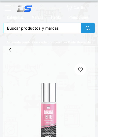
Carrito
Categorias
Marcas
Tienda
Promociones
Acumula puntos en cada compra con
Daily Rewards