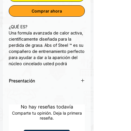
Comprar ahora
¿QUÉ ES?
Una formula avanzada de calor activa,
científicamente diseñada para la
perdida de grasa. Abs of Steel ™️ es su
compañero de entrenamiento perfecto
para ayudar a dar a la aparición del
núcleo cincelado usted podrá
encontrar resultados magnificos.
Presentación
¿CÓMO FUNCIONA?
Reduce el exceso de grasa con
🔥 Definición Abdominal Rápida:
ingredientes activos probados que
Fórmula termogénica que calienta la
proporcionan resultados rápidos y
zona, eliminando grasa localizada y
No hay reseñas todavía
visibles.
mejorando la firmeza.
Comparte tu opinión. Deja la primera
💪 Abs Más Marcados:
reseña.
Ideal para
CARACTERÍSTICAS Y BENEFICIOS
abdomen, costados y cintura; aumenta
Fórmula Científicas