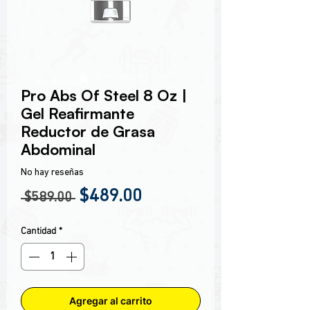
Encabezado 1
Pro Abs Of Steel 8 Oz |
Gel Reafirmante
Reductor de Grasa
Abdominal
No hay reseñas
Precio
Precio de oferta
$489.00
 $589.00 
Cantidad
*
Agregar al carrito