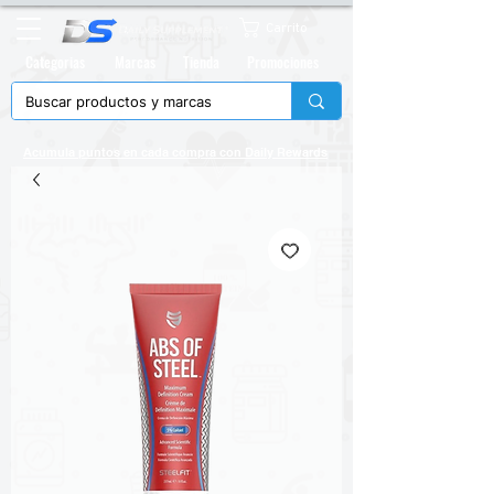
Carrito
Categorias
Marcas
Tienda
Promociones
Acumula puntos en cada compra con
Daily Rewards