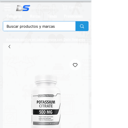
Carrito
Categorias
Marcas
Tienda
Promociones
Acumula puntos en cada compra con
Daily Rewards