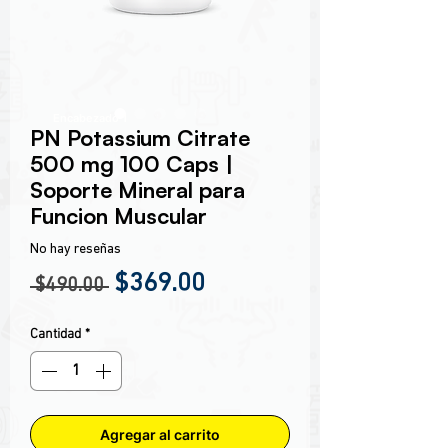
Encabezado 1
PN Potassium Citrate
500 mg 100 Caps |
Soporte Mineral para
Funcion Muscular
No hay reseñas
Precio
Precio de oferta
$369.00
 $490.00 
Cantidad
*
Agregar al carrito