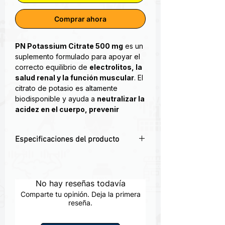
Comprar ahora
PN Potassium Citrate 500 mg
es un
suplemento formulado para apoyar el
correcto equilibrio de
electrolitos, la
salud renal y la función muscular
. El
citrato de potasio es altamente
biodisponible y ayuda a
neutralizar la
acidez en el cuerpo, prevenir
cálculos renales
y favorecer un
balance óptimo de pH. Es
Especificaciones del producto
especialmente útil en dietas
cetogénicas
, regímenes deportivos
✅ 500 mg de citrato de potasio por
intensos o personas con tendencia a la
cápsula
formación de piedras en los
🔬 Apoya la salud renal y previene
No hay reseñas todavía
riñones
.
formación de piedras
Comparte tu opinión. Deja la primera
🧬 Equilibra electrolitos y mejora
reseña.
Sirve para:
función muscular
Prevenir calambres musculares y