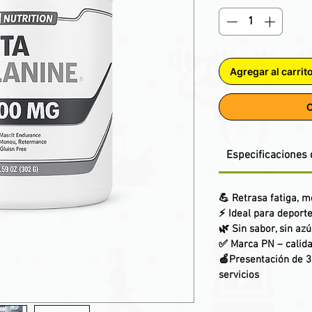
Agregar al carrit
C
Especificaciones 
💪 Retrasa fatiga, m
⚡ Ideal para deport
🌿 Sin sabor, sin azú
✅ Marca PN – calid
🍏Presentación de
3
servicios