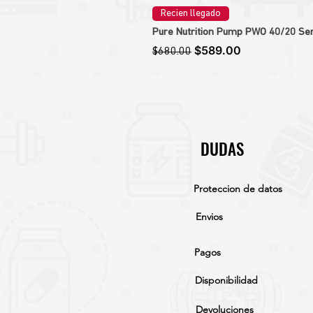
Recien llegado
Pure Nutrition Pump PWO 40/20 Ser
Precio
Precio de oferta
$589.00
$680.00
DUDAS
Proteccion de datos
Envios
Pagos
Disponibilidad
Devoluciones