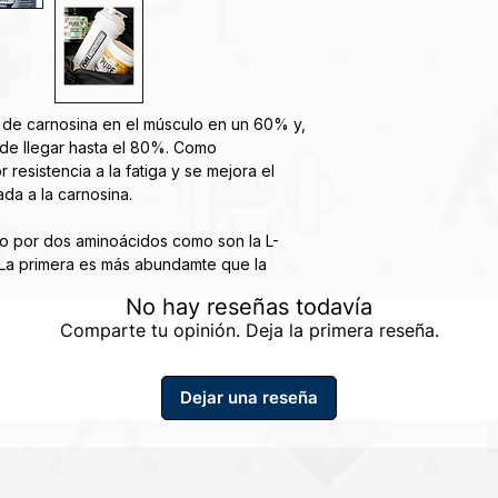
s de carnosina en el músculo en un 60% y,
de llegar hasta el 80%. Como
resistencia a la fatiga y se mejora el
ada a la carnosina.
do por dos aminoácidos como son la L-
a. La primera es más abundamte que la
ere decir que, si hay una limitación de la
No hay reseñas todavía
ser debido a una baja cantidad de beta
Comparte tu opinión. Deja la primera reseña.
Dejar una reseña
durante entrenamientos exigentes
volumen de entrenamiento
bajo en series y repeticiones
n rellenos, sin azúcar
 excelente durabilidad y rendimiento