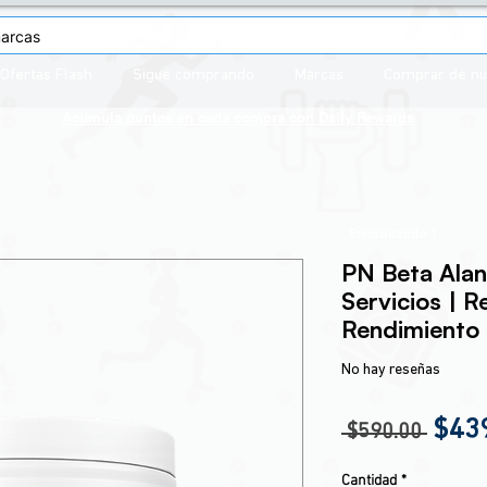
Ofertas Flash
Sigue comprando
Marcas
Comprar de n
Acumula puntos en cada compra con
Daily Rewards
Encabezado 1
PN Beta Ala
Servicios | R
Rendimiento
No hay reseñas
Prec
$43
 $590.00 
Cantidad
*