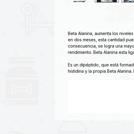
Beta Alanina, aumenta los nivele
en dos meses, esta cantidad pue
consecuencia, se logra una mayor 
rendimiento. Beta Alanina esta lig
Es un dipéptido, que está forma
histidina y la propia Beta Alanin
segunda en el organismo. Esto qui
producción de carnosina, puede 
alanina en tu cuerpo.
✅ Beneficios clave:
⚡ Retrasa la fatiga muscular 
🏋️ Aumenta la resistencia y 
🔥 Mejora la capacidad de tra
🧪 Fórmula pura → sin sabor, si
⏱️ 150 servicios por envase –