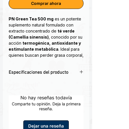
Comprar ahora
PN Green Tea 500 mg
es un potente
suplemento natural formulado con
extracto concentrado de
té verde
(Camellia sinensis)
, conocido por su
acción
termogénica, antioxidante y
estimulante metabólica
. Ideal para
quienes buscan perder grasa corporal,
mejorar la energía y proteger sus
células del daño oxidativo.
Especificaciones del producto
Este extracto aporta
polifenoles,
🌿 500 mg de extracto puro de té verde
catequinas y EGCG
, compuestos
por cápsula
científicamente respaldados por sus
💪 Estimula el metabolismo y la quema
No hay reseñas todavía
beneficios para la salud metabólica,
de grasa
cardiovascular y cerebral.
Comparte tu opinión. Deja la primera
💊 Poder antioxidante con catequinas y
reseña.
EGCG
🔥 Aumenta energía sin efectos
Dejar una reseña
extremos