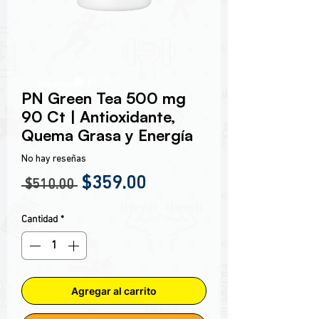
Encabezado 1
PN Green Tea 500 mg
90 Ct | Antioxidante,
Quema Grasa y Energía
No hay reseñas
Precio
Precio de oferta
$359.00
 $510.00 
Cantidad
*
Agregar al carrito