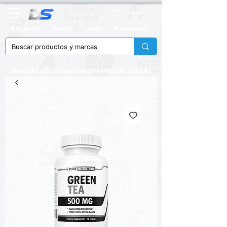
Carrito
Categorias
Marcas
Tienda
Promociones
Acumula puntos en cada compra con
Daily Rewards