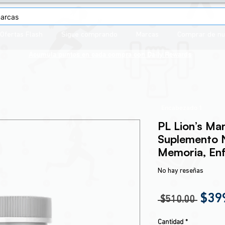
Ofertas Flash
Sigue comprando
Marcas
Comprar de n
Acumula puntos en cada compra con
Daily Rewards
Encabezado 1
PL Lion’s Ma
Suplemento N
Memoria, Enf
No hay reseñas
Prec
$39
 $510.00 
Cantidad
*