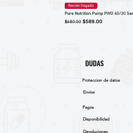
Recien llegado
Pure Nutrition Pump PWO 40/20 Ser
Precio
Precio de oferta
$589.00
$680.00
DUDAS
Proteccion de datos
Envios
Pagos
Disponibilidad
Devoluciones