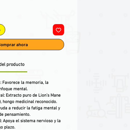
o
omprar ahora
del producto
o
: Favorece la memoria, la
enfoque mental.
al
: Extracto puro de
Lion’s Mane
)
, hongo medicinal reconocido.
yuda a reducir la fatiga mental y
 de pensamiento.
l
: Apoya el sistema nervioso y la
go plazo.