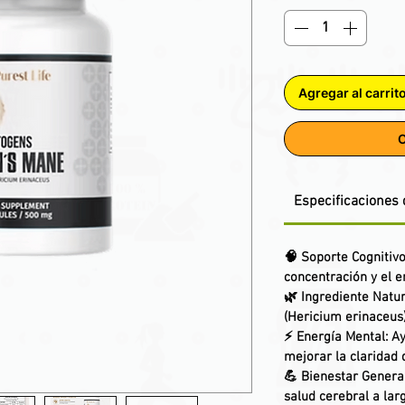
Agregar al carrit
C
Especificaciones 
🧠
Soporte Cognitiv
concentración y el 
🌿
Ingrediente Natur
(Hericium erinaceus
⚡
Energía Mental
: A
mejorar la claridad
💪
Bienestar Genera
salud cerebral a lar