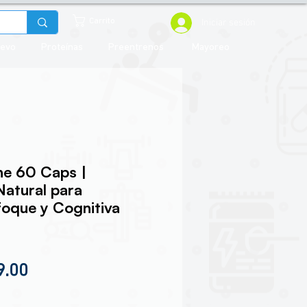
Iniciar sesión
Carrito
uevo
Proteínas
Preentrenos
Mayoreo
ne 60 Caps |
atural para
oque y Cognitiva
io
Precio de oferta
9.00