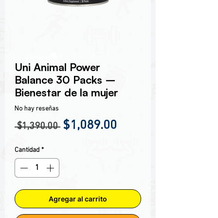
Encabezado 1
Uni Animal Power
Balance 30 Packs –
Bienestar de la mujer
No hay reseñas
Precio
Precio de oferta
$1,089.00
 $1,390.00 
Cantidad
*
Agregar al carrito