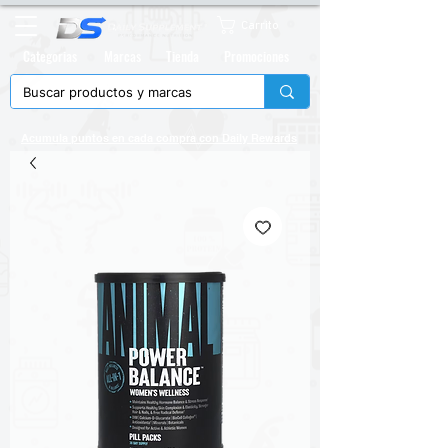
Carrito
Categorias
Marcas
Tienda
Promociones
Acumula puntos en cada compra con
Daily Rewards