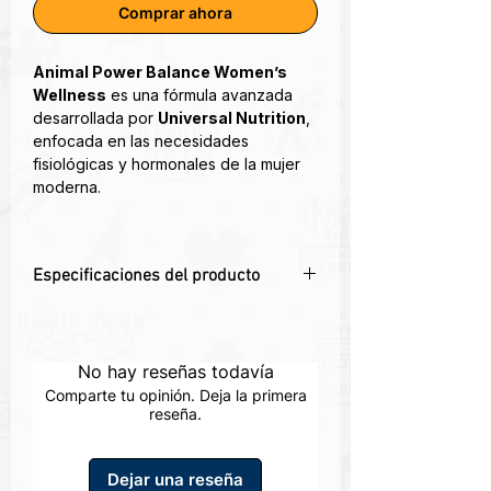
Comprar ahora
Animal Power Balance Women’s
Wellness
es una fórmula avanzada
desarrollada por
Universal Nutrition
,
enfocada en las necesidades
fisiológicas y hormonales de la mujer
moderna.
Su perfil incluye:
✅
Adaptógenos
como Ashwagandha
Especificaciones del producto
para controlar el cortisol
✅
DIM
(Diindolilmetano) para equilibrio
🌸 Regula el equilibrio hormonal,
estrogénico
energía y metabolismo femenino.
✅
Cúrcuma y jengibre
como
🧘‍♀️ Con ashwagandha, DIM, cúrcuma,
No hay reseñas todavía
antiinflamatorios naturales
zinc y vitaminas del complejo B.
✅ Vitaminas y minerales esenciales
Comparte tu opinión. Deja la primera
🌿 Apoya el control del estrés, salud
reseña.
como B6, zinc y magnesio
ovárica y estado de ánimo.
🩺 Ideal para mujeres activas, con
Es un Suplemento Especializado
Dejar una reseña
Adaptado a Meed los Requisitos
desbalance hormonal o síntomas