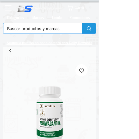
Carrito
Categorias
Marcas
Tienda
Promociones
Acumula puntos en cada compra con
Daily Rewards