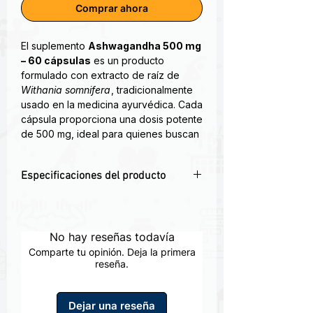
Comprar ahora
El suplemento
Ashwagandha 500 mg
– 60 cápsulas
es un producto
formulado con extracto de raíz de
Withania somnifera
, tradicionalmente
usado en la medicina ayurvédica. Cada
cápsula proporciona una dosis potente
de 500 mg, ideal para quienes buscan
una solución natural para el manejo del
estrés, mejora del sueño, energía y
Especificaciones del producto
bienestar general
🌿 Extracto puro de Ashwagandha.
. Su formato en cápsulas blandas o
💪 Aumenta la resistencia física y
vegetarianas permite una dosificación
mental.
No hay reseñas todavía
fácil y práctica: generalmente una
😌 Ayuda a reducir estrés y ansiedad.
cápsula al día con alimentos, o según
Comparte tu opinión. Deja la primera
💤 Favorece un descanso reparador.
reseña.
indicación de un profesional de la
📦Presentacion de 60 Capsulas con 500
salud
MG
Dejar una reseña
🔥Reduce el estrés y la ansiedad