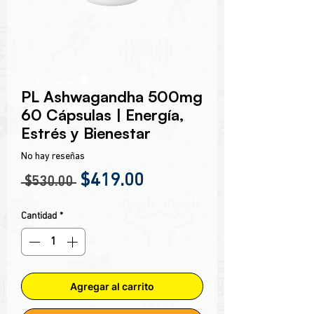
Encabezado 1
PL Ashwagandha 500mg
60 Cápsulas | Energía,
Estrés y Bienestar
No hay reseñas
Precio
Precio de oferta
$419.00
 $530.00 
Cantidad
*
Agregar al carrito