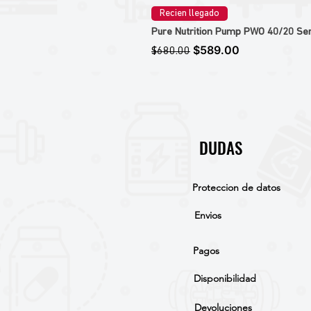
Recien llegado
Pure Nutrition Pump PWO 40/20 Ser
Precio
Precio de oferta
$589.00
$680.00
DUDAS
Proteccion de datos
Envios
Pagos
Disponibilidad
Devoluciones