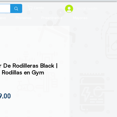
Iniciar sesión
Carrito
uevo
Proteínas
Preentrenos
Mayoreo
 De Rodilleras Black |
 Rodillas en Gym
io
Precio de oferta
9.00