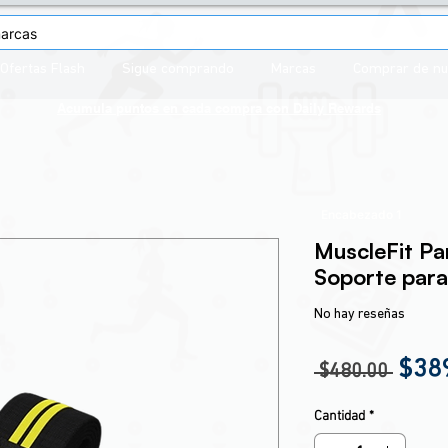
Ofertas Flash
Sigue comprando
Marcas
Comprar de n
Acumula puntos en cada compra con
Daily Rewards
Encabezado 1
MuscleFit Par
Soporte para
No hay reseñas
Prec
$38
 $480.00 
Cantidad
*