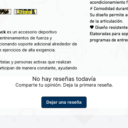
acondicionamiento fí
⚡
Comodidad durant
Su diseño permite 
de la articulación.
🖤
Diseño resistente
ack
es un accesorio deportivo
Elaboradas para sop
entrenamientos de fuerza y
programas de entren
rcionando soporte adicional alrededor de
te ejercicios de alta exigencia.
tistas y personas activas que realizan
participan de manera constante, ayudando
ilidad y soporte durante la ejecución de
No hay reseñas todavía
Comparte tu opinión. Deja la primera reseña.
recuentemente en disciplinas como:
Dejar una reseña