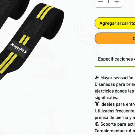
Agregar al carrit
C
Especificaciones 
🦵
Mayor sensación 
Diseñadas para brin
ejercicios donde las
significativa.
🏋️
Ideales para ent
Utilizadas frecuente
prensa de pierna y
💪
Soporte para acti
Complementan rutina