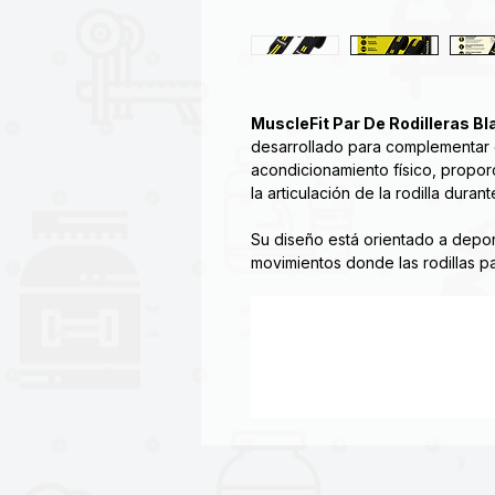
MuscleFit Par De Rodilleras Bl
desarrollado para complementar 
acondicionamiento físico, propo
la articulación de la rodilla duran
Su diseño está orientado a depor
movimientos donde las rodillas 
a brindar una sensación de estab
los ejercicios.
Estas rodilleras son utilizadas f
🏋️ Sentadillas
💪 Levantamiento de pesas
🔥 Cross Training
⚡ Entrenamiento funcional
🦵 Prensa de pierna