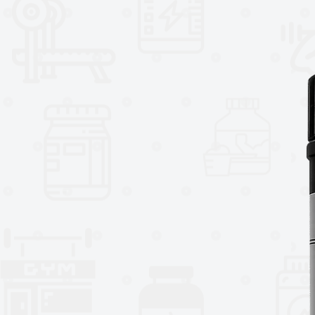
🚀 Deportes de fuerza
Su construcción permite un ajus
movimiento natural durante el en
La presentación incluye:
🖤 Par de rodilleras deportiva
🦵 Soporte para rodillas
💪 Diseñadas para entrenamie
⚡ Ajuste cómodo
🏋️ Uso en gimnasio y fitness