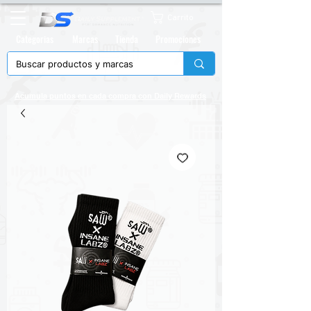
Carrito
Categorias
Marcas
Tienda
Promociones
Acumula puntos en cada compra con
Daily Rewards