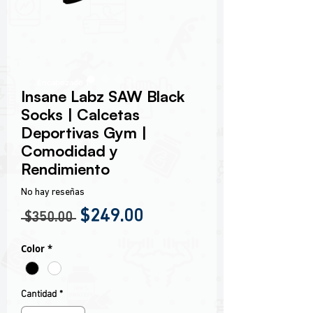
Encabezado 1
Insane Labz SAW Black
Socks | Calcetas
Deportivas Gym |
Comodidad y
Rendimiento
No hay reseñas
Precio
Precio de oferta
$249.00
 $350.00 
Color
*
Cantidad
*