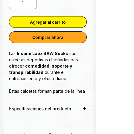
Agregar al carrito
Comprar ahora
Las
Insane Labz SAW Socks
son
calcetas deportivas diseñadas para
ofrecer
comodidad, soporte y
transpirabilidad
durante el
entrenamiento y el uso diario.
Estas calcetas forman parte de la línea
SAW x Insane Labz
, caracterizada
por su estilo distintivo dentro del
Especificaciones del producto
entorno fitness. Están fabricadas con
materiales que equilibran
suavidad,
🧦
Comodidad durante todo el día
grosor y ventilación
, permitiendo un
Material suave que permite uso
uso prolongado sin comprometer la
prolongado sin molestias.