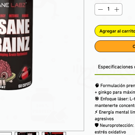
Agregar al carrit
C
Especificaciones 
🧠
Formulación pr
+ ginkgo para máxim
🎯
Enfoque láser
: L
mantenerte concentr
⚡
Energía mental li
agresivos
🛡️
Neuroprotección
:
estrés oxidativo