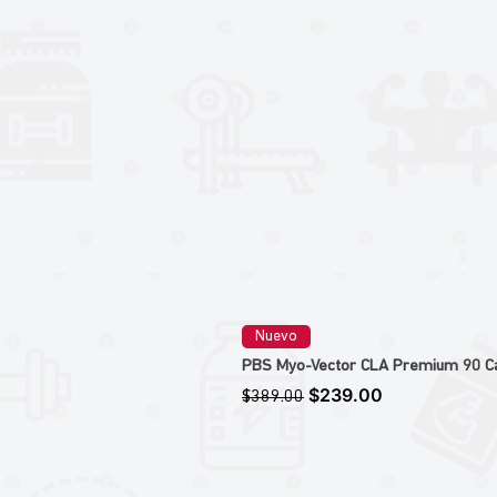
Nuevo
PBS Myo-Vector CLA Premium 90 Caps
Precio
Precio de oferta
$239.00
$389.00