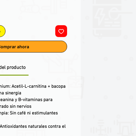
o
omprar ahora
del producto
emium
: Acetil-L-carnitina + bacopa
a sinergia
-teanina y B-vitaminas para
ado sin nervios
mpia
: Sin café ni estimulantes
 Antioxidantes naturales contra el