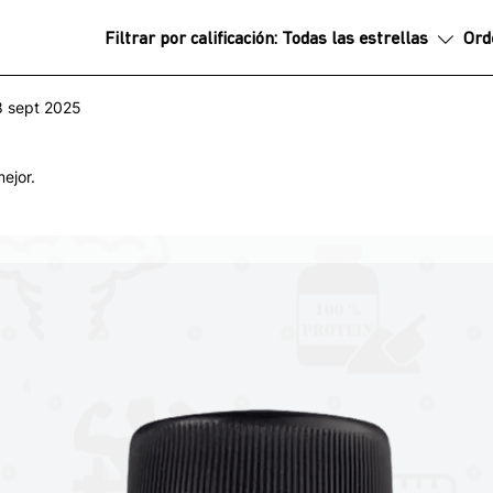
rgía durante muchas horas
Filtrar por calificación:
Todas las estrellas
Ord
yor aprendizaje
estudiantes
8 sept 2025
e actividad
ocimiento y mejora la memoria
ejor.