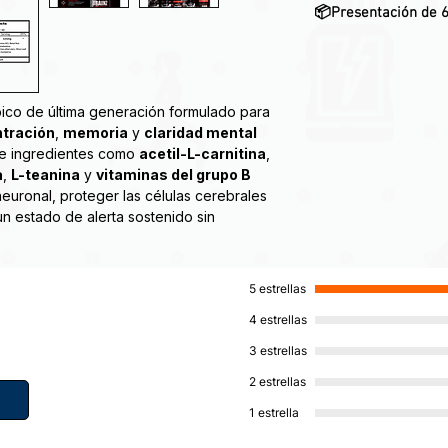
📦Presentación de 
ico de última generación formulado para
tración
,
memoria
y
claridad mental
 de ingredientes como
acetil-L-carnitina
,
a
,
L-teanina
y
vitaminas del grupo B
 neuronal, proteger las células cerebrales
un estado de alerta sostenido sin
á el juego. Insane
Brainz es el líder
5 estrellas
os energéticos en el mercado. La acción
4 estrellas
 le permite romper todos los límites de
celente solución para personas físicamente
3 estrellas
 mayor esfuerzo mental.
2 estrellas
1 estrella
vicio
foque y la concentración