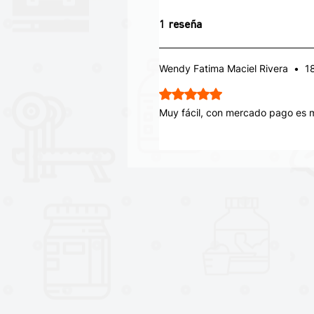
Un notable aumento de la ene
1 reseña
Ideal durante períodos de ma
La solución perfecta para los 
Permite la visión de túnel
Wendy Fatima Maciel Rivera
•
1
Perfecto para cualquier tipo d
Facilita la adquisición de con
Obtuvo 5 de 5 estrellas.
Muy fácil, con mercado pago es m
¿Te resultó útil?
Sí