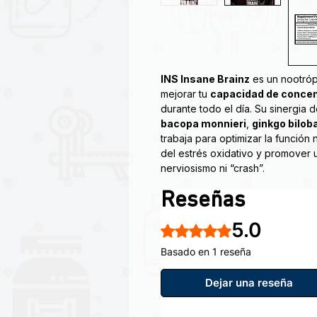
INS Insane Brainz
es un nootróp
mejorar tu
capacidad de concen
durante todo el día. Su sinergia
bacopa monnieri
,
ginkgo bilob
trabaja para optimizar la función
del estrés oxidativo y promover 
nerviosismo ni “crash”.
Reseñas
Optimizador Cerebral que cambiar
indiscutible entre los suplement
5.0
extremadamente fuerte y duradera
Obtuvo 5 de 5 estrellas.
la fatiga física y mental. Una ex
Basado en 1 reseña
activas, así como expuestas a un
Dejar una reseña
Mejora la función cerebral
Operación desde el primer ser
Un poderoso aumento en el en