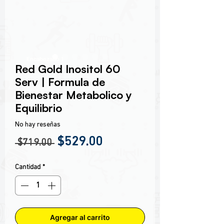
Encabezado 1
Red Gold Inositol 60
Serv | Formula de
Bienestar Metabolico y
Equilibrio
No hay reseñas
Precio
Precio de oferta
$529.00
 $719.00 
Cantidad
*
Agregar al carrito