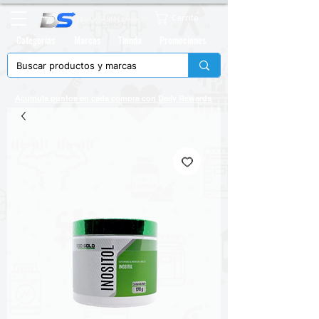
Carrito
Categorias
Marcas
Tienda
Promociones
Acumula puntos en cada compra con
Daily Rewards