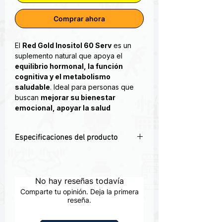
Comprar ahora
El
Red Gold Inositol 60 Serv
es un
suplemento natural que apoya el
equilibrio hormonal, la función
cognitiva y el metabolismo
saludable
. Ideal para personas que
buscan
mejorar su bienestar
emocional, apoyar la salud
reproductiva y mantener un
sistema metabólico en balance
.
Especificaciones del producto
El inositol, un compuesto presente en
🧠
Apoyo cognitivo y emocional
–
muchos alimentos y en nuestro cuerpo,
Favorece concentración, memoria y
ha sido objeto de interés por su papel
estado de ánimo.
No hay reseñas todavía
en diversas funciones biológicas.
Red
⚖️
Equilibrio hormonal
– Ideal para
Gold
te trae este compuesto en una
Comparte tu opinión. Deja la primera
salud reproductiva y regulación interna.
reseña.
presentación de 120 gramos, diseñada
🔄
Metabolismo saludable
– Contribuye
para ser un apoyo en tu rutina de