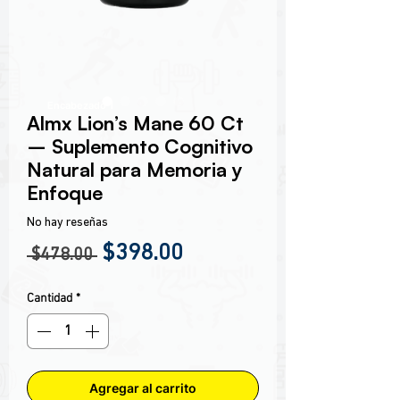
Encabezado 1
Almx Lion’s Mane 60 Ct
– Suplemento Cognitivo
Natural para Memoria y
Enfoque
No hay reseñas
Precio
Precio de oferta
$398.00
 $478.00 
Cantidad
*
Agregar al carrito