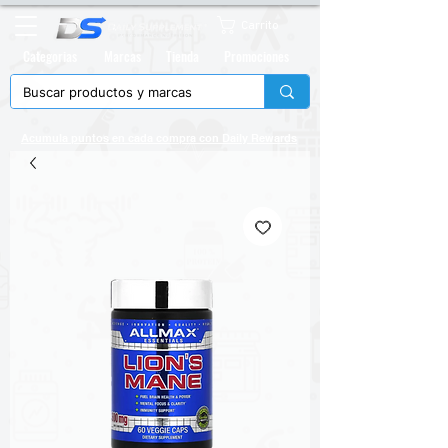
Carrito
Categorias
Marcas
Tienda
Promociones
Acumula puntos en cada compra con
Daily Rewards