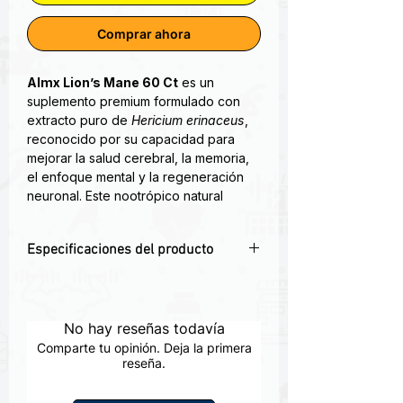
Comprar ahora
Almx Lion’s Mane 60 Ct
es un
suplemento premium formulado con
extracto puro de
Hericium erinaceus
,
reconocido por su capacidad para
mejorar la salud cerebral, la memoria,
el enfoque mental y la regeneración
neuronal. Este nootrópico natural
estimula el sistema nervioso y es ideal
para estudiantes, profesionales y
Especificaciones del producto
personas que buscan rendimiento
mental óptimo.
🧠
Mejora Cognitiva Natural:
Estimula
la memoria, claridad mental y
Nootrópico Altamente Avanzado para
concentración.
No hay reseñas todavía
Supercargar su Entrenamiento
🌿
Extracto Puro de Lion’s Mane:
Alta
Comparte tu opinión. Deja la primera
potencia con beneficios
reseña.
Uno de los factores más críticos para
neuroregenerativos.
producir una intensidad de