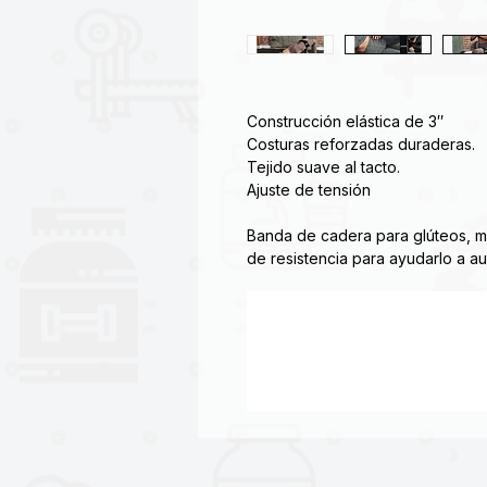
Construcción elástica de 3″
Costuras reforzadas duraderas.
Tejido suave al tacto.
Ajuste de tensión
Banda de cadera para glúteos, mu
de resistencia para ayudarlo a a
cualquier entusiasta del ejercicio 
hacer ejercicio donde quiera que
Diseñado con tela suave al tacto
delicadas con la piel, no se rompe
son fáciles de lavar.
Color: blanco y negro
Cómo lavar: Lave a mano la band
tibia. Deje secar al aire.