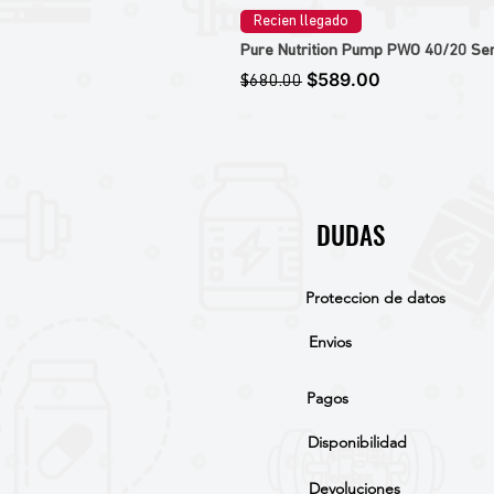
Recien llegado
Pure Nutrition Pump PWO 40/20 Ser
Precio
Precio de oferta
$589.00
$680.00
DUDAS
Proteccion de datos
Envios
Pagos
Disponibilidad
Devoluciones