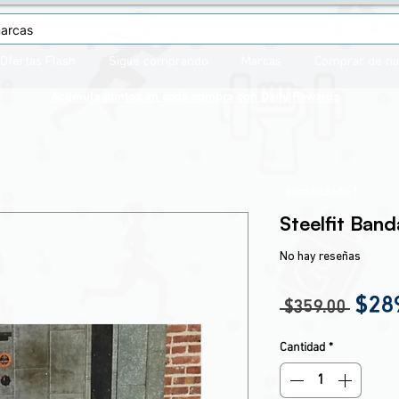
Ofertas Flash
Sigue comprando
Marcas
Comprar de n
Acumula puntos en cada compra con
Daily Rewards
Encabezado 1
Steelfit Ban
No hay reseñas
Prec
$28
 $359.00 
Cantidad
*