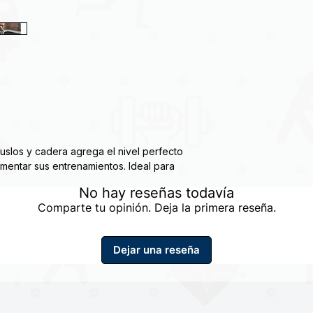
slos y cadera agrega el nivel perfecto
umentar sus entrenamientos. Ideal para
físico, así como fácil de transportar para
No hay reseñas todavía
 vaya.
Comparte tu opinión. Deja la primera reseña.
 y costuras reforzadas duraderas que son
n ni se enrollan durante los ejercicios y
Dejar una reseña
a de la cadera con jabón y agua