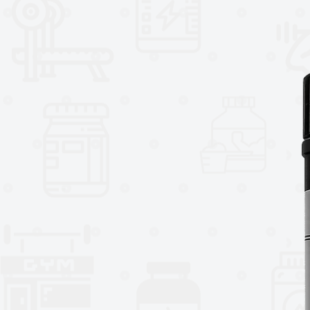
No lave la banda de la cadera en
la tela.