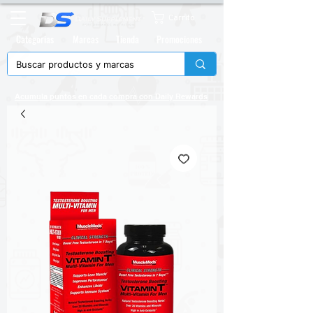
Carrito
Categorias
Marcas
Tienda
Promociones
Acumula puntos en cada compra con
Daily Rewards