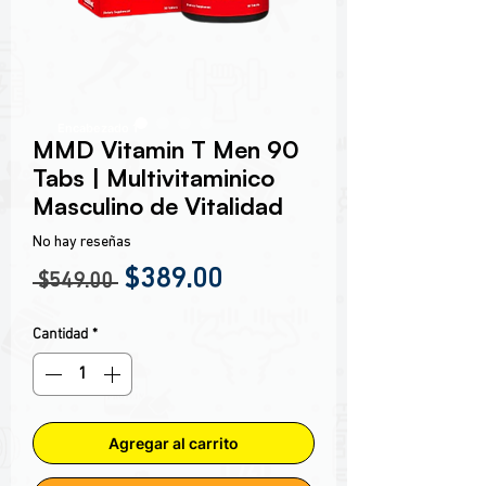
Encabezado 1
MMD Vitamin T Men 90
Tabs | Multivitaminico
Masculino de Vitalidad
No hay reseñas
Precio
Precio de oferta
$389.00
 $549.00 
Cantidad
*
Agregar al carrito