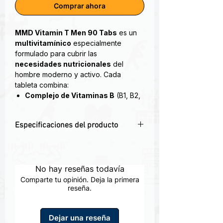
Comprar ahora
MMD Vitamin T Men 90 Tabs
es un
multivitamínico
especialmente
formulado para cubrir las
necesidades nutricionales
del
hombre moderno y activo. Cada
tableta combina:
Complejo de Vitaminas B
(B1, B2,
B3, B6, B12) para energía y
metabolismo
Especificaciones del producto
Vitamina D3
para salud ósea,
inmunidad y balance hormonal
⚡
Vitaminas B
para metabolismo
Zinc y Magnesio
para soporte de
energético y vitalidad diaria
la testosterona y función prostática
🦴
Vitamina D3
+
Magnesio
para huesos
No hay reseñas todavía
Antioxidantes
(Vitamina C, E,
fuertes y función muscular
Selenio) para proteger frente al
Comparte tu opinión. Deja la primera
💪
Zinc
para mantenimiento de niveles
reseña.
estrés oxidativo
saludables de testosterona
Extractos botánicos
(Saw
🛡️
Antioxidantes
(C, E, Selenio) contra el
Palmetto, Licopeno) que favorecen
Dejar una reseña
estrés oxidativo
la salud de la próstata